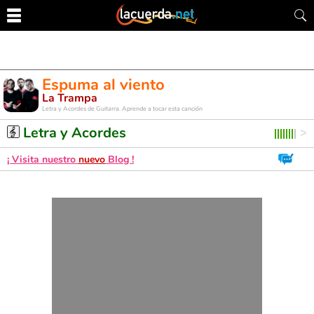
Espuma al viento
La Trampa
Letra y Acordes de Guitarra. Aprende a tocar esta canción
Letra y Acordes
¡ Visita nuestro
nuevo
Blog !