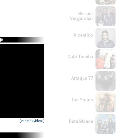
Bersuit
Vergarabat
Vicentico
go
Café Tacuba
Attaque 77
los Piojos
[ver más videos]
Rata Blanca