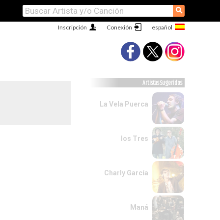
⚲
Inscripción
Conexión
Artistas Sugeridos
La Vela Puerca
los Tres
Charly García
Maná