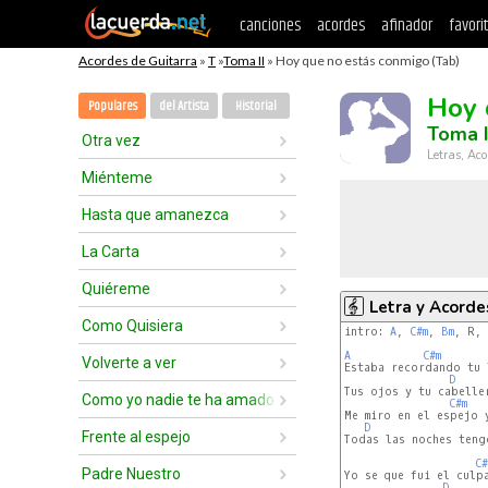
canciones
acordes
afinador
favori
Acordes de Guitarra
»
T
»
Toma II
» Hoy que no estás conmigo (Tab)
Hoy 
Populares
del Artista
Historial
Toma I
Otra vez
Letras, Aco
Miénteme
Hasta que amanezca
La Carta
Quiéreme
Letra y Acorde
Como Quisiera
intro: 
A
, 
C#m
, 
Bm
, R, 
A
C#m
Volverte a ver
Estaba recordando tu l
D
Tus ojos y tu cabelle
Como yo nadie te ha amado
C#m
Me miro en el espejo y
D
Frente al espejo
Todas las noches tengo
C#
Padre Nuestro
Yo se que fui el culpa
D