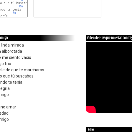
o que tú buscabas

Bm
do te tenía

Em
gría

onmigo
Video de Hoy que no estás conmi
 linda mirada
ra alborotada
y me siento vacio
o frio
able de que te marcharas
lo que tú buscabas
ndo te tenía
legría
nmigo
uine amar
ledad
nmigo
o
Extras