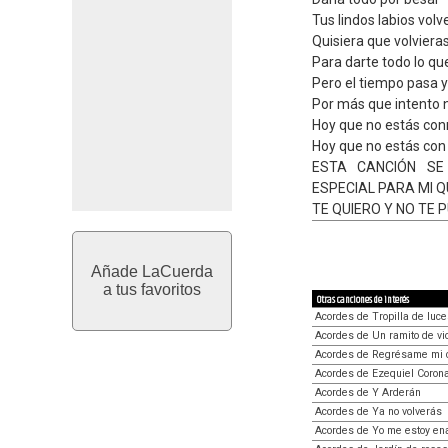
Tus lindos labios volve
Quisiera que volviera
Para darte todo lo qu
Pero el tiempo pasa 
Por más que intento n
Hoy que no estás conm
Hoy que no estás con
ESTA CANCIÓN S
ESPECIAL PARA MI QU
TE QUIERO Y NO TE 
Añade LaCuerda
a tus favoritos
Otras canciones de interés
Acordes de Tropilla de luc
Acordes de Un ramito de vi
Acordes de Regrésame mi 
Acordes de Ezequiel Coron
Acordes de Y Arderán
Acordes de Ya no volverás
Acordes de Yo me estoy e