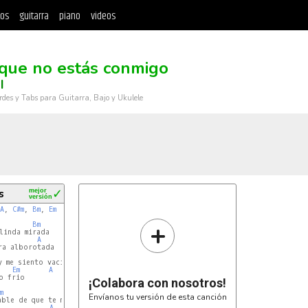
tos
guitarra
piano
videos
que no estás conmigo
I
rdes y Tabs para Guitarra, Bajo y Ukulele
s
mejor
✓
versión
A
, 
C#m
, 
Bm
, 
Em
+
Bm
inda mirada

A
ra alborotada

Bm
 me siento vacio

Em
A
 frio

¡Colabora con nosotros!
m
Bm
Envíanos tu versión de esta canción
ble de que te marcharas

A