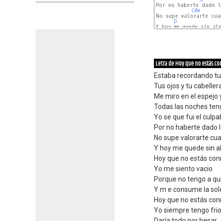
Por no haberte dado l
C#m
No supe valorarte cuan
D
Y hoy me quede sin ale
Letra de Hoy que no estás c
Estaba recordando tu
Tus ojos y tu cabelle
Me miro en el espejo 
Todas las noches teng
Yo se que fui el culp
Por no haberte dado 
No supe valorarte cua
Y hoy me quede sin a
Hoy que no estás co
Yo me siento vacio
Porque no tengo a q
Y m e consume la so
Hoy que no estás co
Yo siempre tengo fri
Daría todo por besar