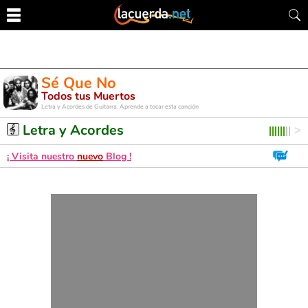
Sé Que No
Todos tus Muertos
Letra y Acordes de Guitarra. Aprende a tocar esta canción
Letra y Acordes
¡ Visita nuestro
nuevo
Blog !