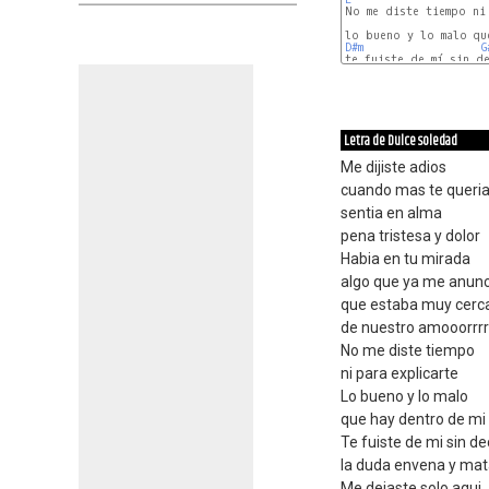
No me diste tiempo ni 
D#m
G
te fuiste de mí sin de
C#m
Letra de Dulce soledad
Me dijiste adios
cuando mas te queri
sentia en alma
pena tristesa y dolor
Habia en tu mirada
algo que ya me anun
que estaba muy cerca 
de nuestro amooorrrr
No me diste tiempo
ni para explicarte
Lo bueno y lo malo
que hay dentro de mi
Te fuiste de mi sin d
la duda envena y mat
Me dejaste solo aqui