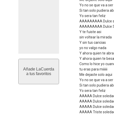
Yo no se que va a ser
Si tan solo pudiera 
Yo sera tan feliz
AAAAAAAAA Dulce s
AAAAAAAAA Dulce S
Y te fuiste asi
sin voltear la mirada
Y sin tus caricias
yo no valgo nada
Y ahora quien te abr
Y ahora quien te bes
Como lo hice yo cuan
Añade LaCuerda
tu eras para miiiiii
a tus favoritos
Me dejaste solo aqui
Yo no se que va a ser
Si tan solo pudiera 
Yo sera tan feliz
AAAAA Dulce soleda
AAAAA Dulce soleda
AAAAA Dulce soleda
AAAAA Triste soleda