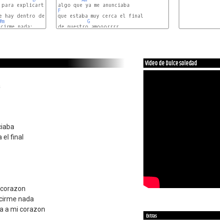
para explicarte

E
F
#m
G
cirme nada:

de nuestro amooorrrr

F#
Video de Dulce soledad
a
ciaba
el final
 corazon
ecirme nada
a a mi corazon
Extras