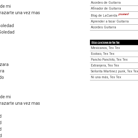
Acordes de Guitarra
 de mi
Afinador de Guitarra
abrazarte una vez mas
¡nuevo!
Blog de LaCuerda
Aprender a tocar Guitarra
oledad
Acordes Guitarra
oledad
Otras canciones de Tex Tex
Mexicanos, Tex Tex
Ecoloco, Tex Tex
Pancho Panchito, Tex Tex
azara
Extranjera, Tex Tex
ara
Señorita Martinez punk, Tex Te
do
Ni una más, Tex Tex
 de mi
abrazarte una vez mas
d
d
d
d