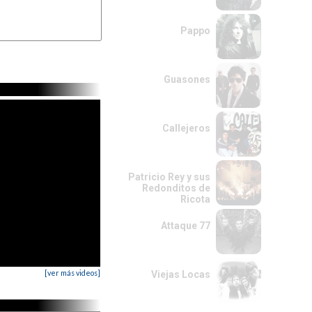
Pappo
Guasones
Callejeros
Patricio Rey y sus
Redonditos de
Ricota
Attaque 77
[ver más videos]
Viejas Locas