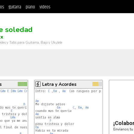
tos
guitarra
piano
videos
e soledad
ex
rdes y Tabs para Guitarra, Bajo y Ukulele
s
Letra y Acordes
-
G#m
E
D#m
G#m
C#m
F#
Intro: 
C
 ,
Bm
 , 
Am
  (un rasgueo por pisada y se repite 2
Am
B
B
-
A#
-
G#m
o mas te quería:

Em
C
, 
Bm
, 
Am
E
Am
G#m
o que ya me anunciaba

F
¡Colabo
F#
l final de nuestro amor.

Em
Envíanos tu 
B
B
-
A#
-
G#m
Am