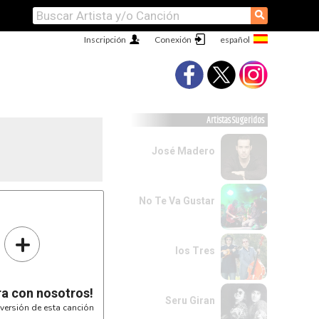
⚲
Inscripción
Conexión
Artistas Sugeridos
José Madero
No Te Va Gustar
 veces)

+
los Tres
ra con nosotros!
Seru Giran
versión de esta canción