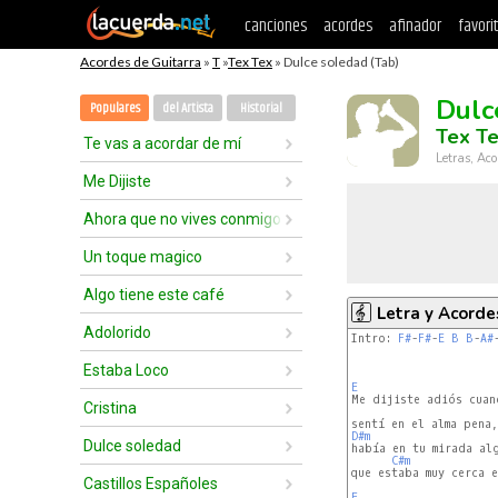
canciones
acordes
afinador
favori
Acordes de Guitarra
»
T
»
Tex Tex
» Dulce soledad (Tab)
Dulc
Populares
del Artista
Historial
Tex T
Te vas a acordar de mí
Letras, Aco
Me Dijiste
Ahora que no vives conmigo
Un toque magico
Algo tiene este café
Letra y Acorde
Adolorido
Intro: 
F#
-
F#
-
E
B
B
-
A#
Estaba Loco
E
Me dijiste adiós cuand
Cristina
D#m
Dulce soledad
había en tu mirada alg
C#m
que estaba muy cerca e
Castillos Españoles
E