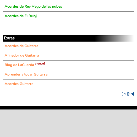
Acordes de Rey Mago de las nubes
Acordes de El Reloj
Extras
Acordes de Guitarra
Afinador de Guitarra
¡nuevo!
Blog de LaCuerda
Aprender a tocar Guitarra
Acordes Guitarra
[PT]
[EN]
©
LaCuerda
.net
·
·
·
aviso legal
privacidad
contacto