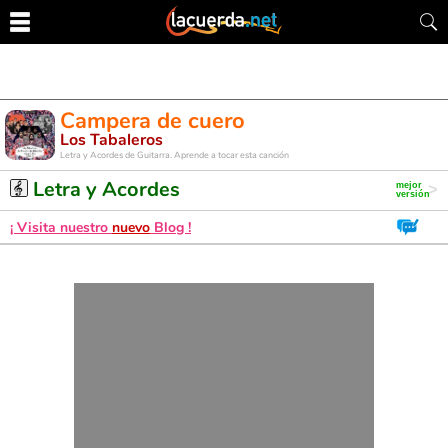
Campera de cuero
Los Tabaleros
Letra y Acordes de Guitarra. Aprende a tocar esta canción
Letra y Acordes
¡ Visita nuestro
nuevo
Blog !