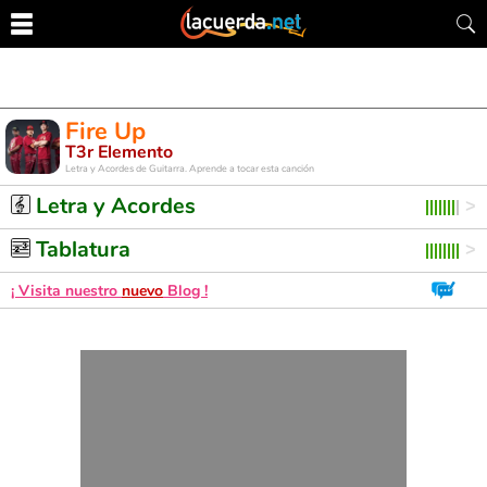
Fire Up
T3r Elemento
Letra y Acordes de Guitarra. Aprende a tocar esta canción
Letra y Acordes
Tablatura
¡ Visita nuestro
nuevo
Blog !