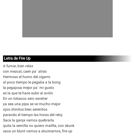
Letra de Fire Up
A fumar, bien relax
con mezcal, caen pa´ atrás
Hermoso el humo del cigarro
al poco tiempo le pegaba a la bong
la pegajosa mejor pa´ mi gusto
es la que te hace subir al avión
En un tobacco zero swisher
ya sea una pipa se ve mucho mejor
ojos chinitos bien serenitos
parando el tiempo las horas del reloj
Saca la ganja vamos quebrarla
quita la semilla no quiero malilla, con skunk
saca un blunt vamos a alucinarnos, fire up