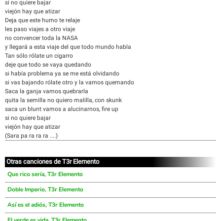
si no quiere bajar
viejón hay que atizar
Deja que este humo te relaje
les paso viajes a otro viaje
no convencer toda la NASA
y llegará a esta viaje del que todo mundo habla
Tan sólo rólate un cigarro
deje que todo se vaya quedando
si había problema ya se me está olvidando
si vas bajando rólate otro y la vamos quemando
Saca la ganja vamos quebrarla
quita la semilla no quiero malilla, con skunk
saca un blunt vamos a alucinarnos, fire up
si no quiere bajar
viejón hay que atizar
(Sara pa ra ra ra ....)
Otras canciones de T3r Elemento
Que rico sería, T3r Elemento
Doble Imperio, T3r Elemento
Así es el adiós, T3r Elemento
El verde es vida, T3r Elemento