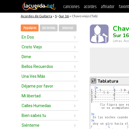
canciones
acordes
afinador
favori
Acordes de Guitarra
»
S
»
Sur 16
» Chavo viejo (Tab)
Chav
Populares
del Artista
Historial
Sur 16
En Dos
Letras, Aco
Cristo Viejo
Dime
Bellos Recuerdos
Una Ves Más
Tablatura
Déjame por favor
Dm
C
E-1--5-------0---3-0--
B-3----5-6---1-------
G-2----------0--------
Mi libertad
D-0----------2--------
A------------3--------
E---------------------
Calles Humedas
      se va acompañand
Dm
Bien sabes tu
Dm
Siénteme
F
G
C