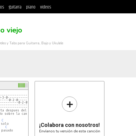
tos
guitarra
piano
videos
o viejo
rdes y Tabs para Guitarra, Bajo y Ukulele
------------------
0-3-0--------------
+
-----0-2-0--------
----------0-2-0---
------------------
------------------
o sobre la cancion)

C
¡Colabora con nosotros!
C
Envíanos tu versión de esta canción