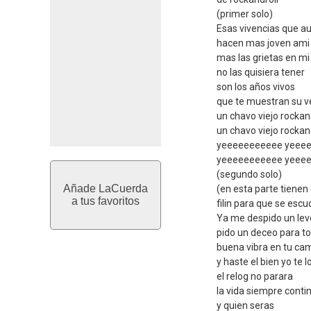
(primer solo)
Esas vivencias que a
hacen mas joven ami
mas las grietas en mi 
no las quisiera tener
son los años vivos
que te muestran su v
un chavo viejo rockan
un chavo viejo rockan
yeeeeeeeeeee yeee
yeeeeeeeeeee yeee
(segundo solo)
Añade LaCuerda
(en esta parte tiene
a tus favoritos
filin para que se escu
Ya me despido un le
pido un deceo para t
buena vibra en tu ca
y haste el bien yo te l
el relog no parara
la vida siempre conti
y quien seras