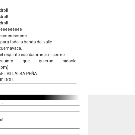
droll
droll
droll
eeeeeeeeee
eeeeeeeeeeee
para toda la banda del valle
 cuernavaca.
 el requinto escribanme ami correo
equinto que quieran pidanlo
.com)
SRAEL VILLALBA PEÑA
ND ROLL
 tí
mí