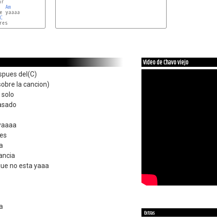
Am
C
Video de Chavo viejo
espues del(C)
bre la cancion)
 solo
pasado
 yaaaa
res
a
ancia
que no esta yaaa
a
Extras