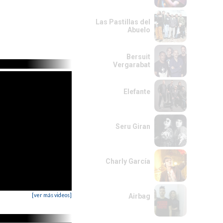
Las Pastillas del
Abuelo
Bersuit
Vergarabat
Elefante
Seru Giran
Charly García
[ver más videos]
Airbag