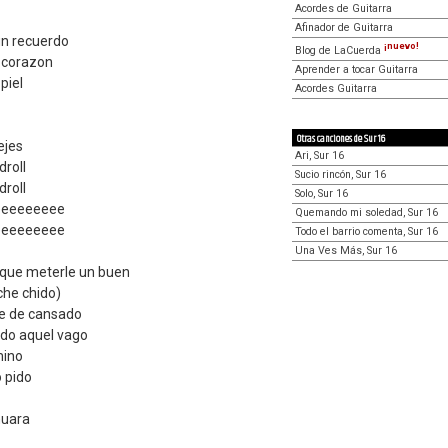
Acordes de Guitarra
Afinador de Guitarra
un recuerdo
¡nuevo!
Blog de LaCuerda
 corazon
Aprender a tocar Guitarra
piel
Acordes Guitarra
Otras canciones de Sur 16
ejes
Ari, Sur 16
droll
Sucio rincón, Sur 16
droll
Solo, Sur 16
eeeeeeeee
Quemando mi soledad, Sur 16
eeeeeeeee
Todo el barrio comenta, Sur 16
Una Ves Más, Sur 16
n que meterle un buen
che chido)
ve de cansado
odo aquel vago
mino
o pido
nuara