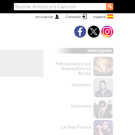
⚲
Inscripción
Conexión
Artistas Sugeridos
Patricio Rey y sus
Redonditos de
Ricota
Vicentico
Guasones
La Vela Puerca