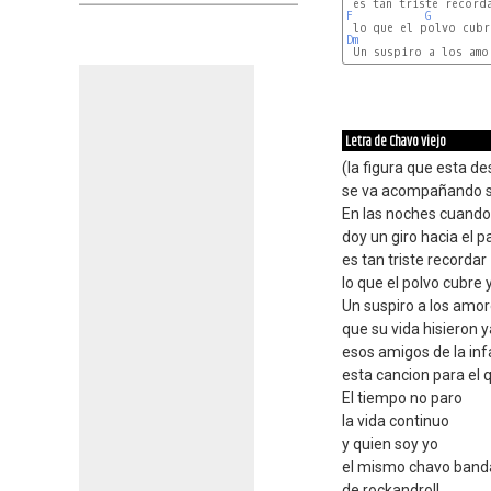
F
G
Dm
Letra de Chavo viejo
(la figura que esta d
se va acompañando so
En las noches cuando
doy un giro hacia el 
es tan triste recordar
lo que el polvo cubre
Un suspiro a los amo
que su vida hisieron y
esos amigos de la inf
esta cancion para el 
El tiempo no paro
la vida continuo
y quien soy yo
el mismo chavo band
de rockandroll