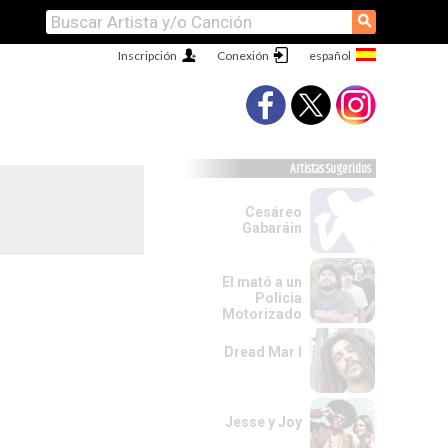
⚲
Inscripción
Conexión
Artistas Sugeridos
Cesáreo
Gabaráin
El mató a un
Policía
Motorizado
Dread Mar I
Jesse y Joy