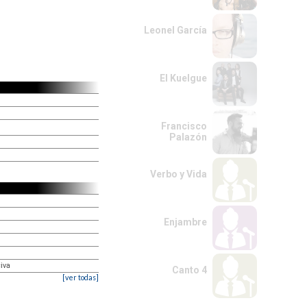
Leonel García
El Kuelgue
Francisco
Palazón
Verbo y Vida
Enjambre
civa
Canto 4
[ver todas]