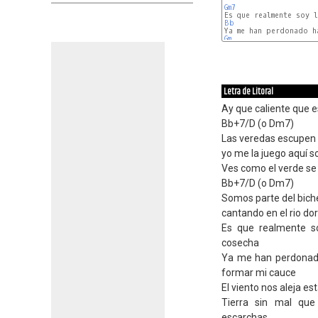
Gm7
Bb
Gm
Letra de Litoral
Ay que caliente que est
Bb+7/D (o Dm7)
Las veredas escupen 
yo me la juego aquí so
Ves como el verde se 
Bb+7/D (o Dm7)
Somos parte del biche
cantando en el rio do
Es que realmente s
cosecha
Ya me han perdonado
formar mi cauce
El viento nos aleja es
Tierra sin mal que 
escarchas