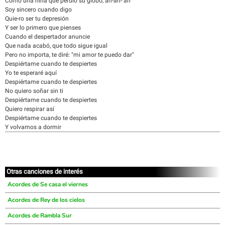
Como una niña que perdió su globo, ah-ah- ah
Soy sincero cuando digo
Quie-ro ser tu depresión
Y ser lo primero que pienses
Cuando el despertador anuncie
Que nada acabó, que todo sigue igual
Pero no importa, te diré: "mi amor te puedo dar"
Despiértame cuando te despiertes
Yo te esperaré aquí
Despiértame cuando te despiertes
No quiero soñar sin ti
Despiértame cuando te despiertes
Quiero respirar así
Despiértame cuando te despiertes
Y volvamos a dormir
Otras canciones de interés
Acordes de Se casa el viernes
Acordes de Rey de los cielos
Acordes de Rambla Sur