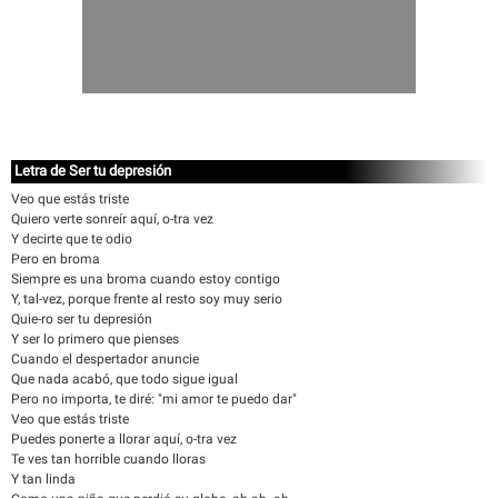
Letra de Ser tu depresión
Veo que estás triste
Quiero verte sonreír aquí, o-tra vez
Y decirte que te odio
Pero en broma
Siempre es una broma cuando estoy contigo
Y, tal-vez, porque frente al resto soy muy serio
Quie-ro ser tu depresión
Y ser lo primero que pienses
Cuando el despertador anuncie
Que nada acabó, que todo sigue igual
Pero no importa, te diré: "mi amor te puedo dar"
Veo que estás triste
Puedes ponerte a llorar aquí, o-tra vez
Te ves tan horrible cuando lloras
Y tan linda