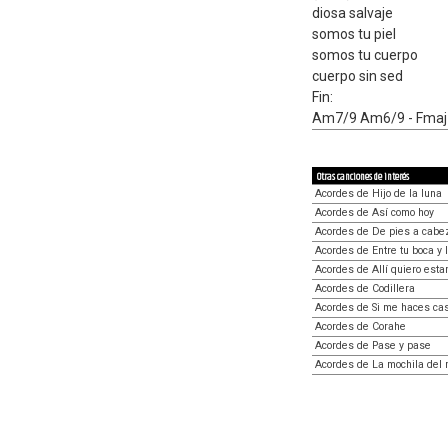
diosa salvaje
somos tu piel
somos tu cuerpo
cuerpo sin sed
Fin:
Am7/9 Am6/9 - Fmaj7
Otras canciones de interés
Acordes de Hijo de la luna
Acordes de Así como hoy
Acordes de De pies a cabe
Acordes de Entre tu boca y 
Acordes de Allí quiero esta
Acordes de Codillera
Acordes de Si me haces ca
Acordes de Corahe
Acordes de Pase y pase
Acordes de La mochila del