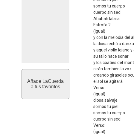
somos tu cuerpo
cuerpo sin sed
Ahahah lalara
Estrofa 2:
(igual)
y con la melodía del a
la diosa echó a danza
y aquel violín lejano 
su tallo hace sonar
y los coatíes del mon
oirán también la voz
creando girasoles ocu
Añade LaCuerda
el sol se agitará
a tus favoritos
Verso:
(igual)
diosa salvaje
somos tu piel
somos tu cuerpo
cuerpo sin sed
Verso:
(igual)