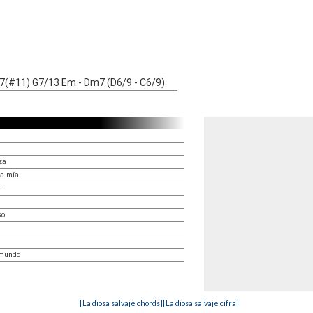
(#11) G7/13 Em - Dm7 (D6/9 - C6/9)
za
la mía
r
so
 mundo
[La diosa salvaje chords]
[La diosa salvaje cifra]