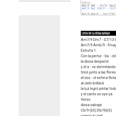
Intro:

Am7/9
Dm7
 (
D6/9
 - 
C6/9
Am7/9 Am6/9 - Fmaj7(#1
Letra de La diosa salvaje
Am7/9 Dm7 - G7/13 
Am7/9 Am6/9 - Fmaj7
Estrofa 1:
Con la pertur - ba - ci
la diosa despertó
y el a - ve dormitand
trinó junto a las flores
el soo - ol esfera flot
al cielo brillará
la luz logró pintar tod
y el canto se oye ya
Verso:
diosa salvaje
C6/9 (b5) D6/9(b5)
somos tu piel