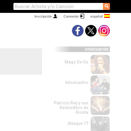
⚲
Inscripción
Conexión
Artistas Sugeridos
Mago De Oz
Intoxicados
Patricio Rey y sus
Redonditos de
Ricota
Attaque 77