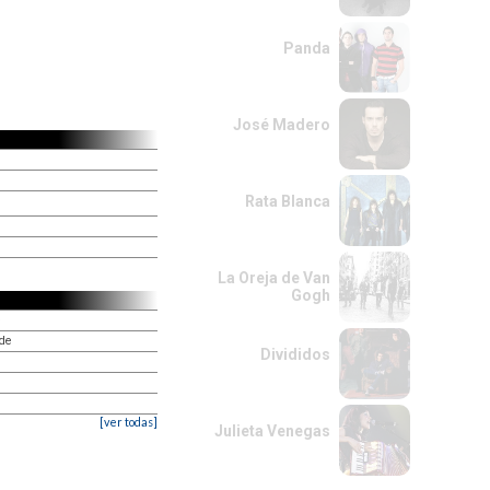
Panda
José Madero
Rata Blanca
La Oreja de Van
Gogh
e
ade
Divididos
[ver todas]
Julieta Venegas