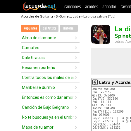
canciones
acordes
afinador
favori
Acordes de Guitarra
»
S
»
Spinetta Jade
» La diosa salvaje (Tab)
La di
Populares
del Artista
Historial
Spinet
Alma de diamante
Letras, Aco
Camafeo
Dale Gracias
Resumen porteño
Contra todos los males de este mundo
Letra y Acorde
Maribel se durmio
Am7/9: x05500
Dm7: x57565
G7/13: 3x3400
Entonces es como dar amor
Cmaj7/G: 332000
Fm7: 131111
Gm7: 353333
Canción de Bajo Belgrano
Am6/9: x04500
Fmaj7(#11): 133200
Em: 022000
No te busques ya en el umbral
D6/9: x5445x  | La gu
C6/9: x3223x  | La gu
D6/9(b5): x54454
Mapa de tu amor
C6/9(b5): x32232