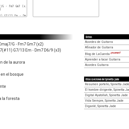
)

1) G7/13 Em - Dm7 D6/9 (x3)

Extras
Acordes de Guitarra
Cmaj7/G - Fm7 Gm7 (x2)
Afinador de Guitarra
(#11) G7/13 Em - Dm7 D6/9 (x3)
¡nuevo!
Blog de LaCuerda
Aprender a tocar Guitarra
ón de la aurora
Acordes Guitarra
o en el bosque
Otras canciones de Spinetta Jade
Resumen porteño, Spinetta Jad
ante
El hombre dirigente, Spinetta J
Digital Ayatollah, Spinetta Jade
a la foresta
Vida Siempre, Spinetta Jade
Diganlé, Spinetta Jade