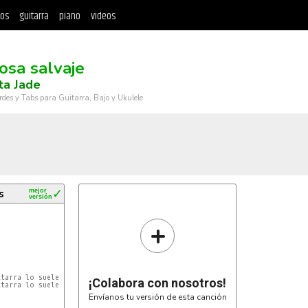
tos
guitarra
piano
videos
osa salvaje
ta Jade
rdes y Tabs para Guitarra, Bajo y Ukulele
s
mejor
✓
versión
+
itarra lo suele omitir por el Dm7
¡Colabora con nosotros!
itarra lo suele omitir por el Dm7
Envíanos tu versión de esta canción