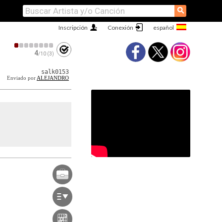
⚲
Inscripción
Conexión
4
/10 (3)
salk0153
Enviado por
ALEJANDRO