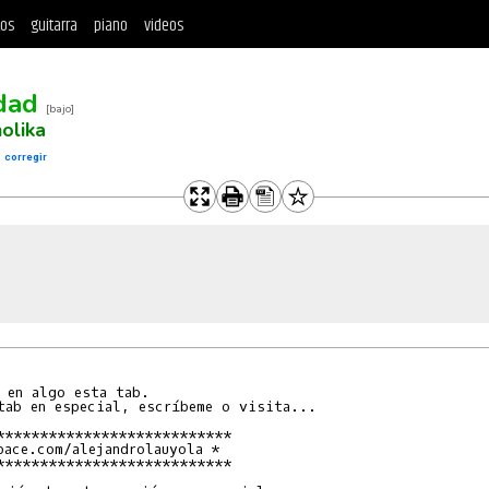
tos
guitarra
piano
videos
dad
[bajo]
olika
a
corregir