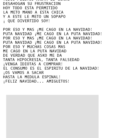
DESAHOGAN SU FRUSTRACION

HOY TODO ESTA PERMITIDO

LA METO MANO A ESTA CHICA

Y A ESTE LE METO UN SOPAPO

¡ QUE DIVERTIDO SOY!

POR ESO Y MAS ¡ME CAGO EN LA NAVIDAD!

PUTA NAVIDAD ¡ME CAGO EN LA PUTA NAVIDAD!

POR ESO Y MAS ¡ME CAGO EN LA NAVIDAD!

PUTA NAVIDAD ¡ME CAGO EN LA PUTA NAVIDAD!

POR ESO Y MUCHAS COSAS MAS

ME CAGO EN LA PUTA NAVIDAD

DE VERDAD QUE ASKO ME DA

TANTA HIPOCRESIA, TANTA FALSEDAD

¡VENGA IDIOTAS A COMPRAR!

EL CONSUMO ES EL ESPIRITU DE LA NAVIDAD!

¡OS VAMOS A SACAR

HASTA LA MEDULA ESPINAL!

¡FELIZ NAVIDAD... AMIGUITOS!
