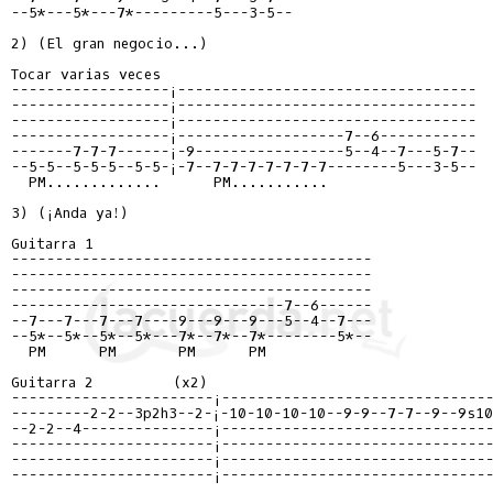
--5*---5*---7*---------5---3-5--

2) (El gran negocio...)

Tocar varias veces

------------------¡----------------------------------

------------------¡----------------------------------

------------------¡----------------------------------

------------------¡-------------------7--6-----------

-------7-7-7------¡-9-----------------5--4--7---5-7--

--5-5--5-5-5--5-5-¡-7--7-7-7-7-7-7-7--------5---3-5--

  PM.............      PM...........

3) (¡Anda ya!)

Guitarra 1

-----------------------------------------

-----------------------------------------

-----------------------------------------

-------------------------------7--6------

--7---7---7---7----9---9---9---5--4--7---

--5*--5*--5*--5*---7*--7*--7*--------5*--

  PM      PM       PM      PM

Guitarra 2         (x2)

-----------------------¡-------------------------------
---------2-2--3p2h3--2-¡-10-10-10-10--9-9--7-7--9--9s10
--2-2--4---------------¡-------------------------------
-----------------------¡-------------------------------
-----------------------¡-------------------------------
-----------------------¡-------------------------------