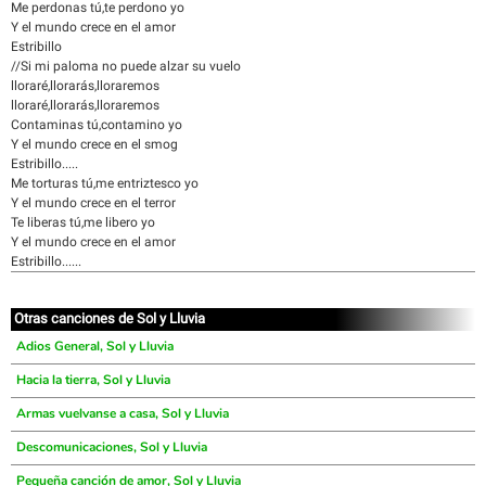
Me perdonas tú,te perdono yo
Y el mundo crece en el amor
Estribillo
//Si mi paloma no puede alzar su vuelo
lloraré,llorarás,lloraremos
lloraré,llorarás,lloraremos
Contaminas tú,contamino yo
Y el mundo crece en el smog
Estribillo.....
Me torturas tú,me entriztesco yo
Y el mundo crece en el terror
Te liberas tú,me libero yo
Y el mundo crece en el amor
Estribillo......
Otras canciones de Sol y Lluvia
Adios General, Sol y Lluvia
Hacia la tierra, Sol y Lluvia
Armas vuelvanse a casa, Sol y Lluvia
Descomunicaciones, Sol y Lluvia
Pequeña canción de amor, Sol y Lluvia