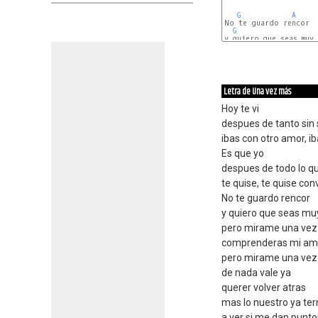
G
A
No te guardo rencor

G
y quiero que seas muy 
Letra de Una vez más
Hoy te vi
despues de tanto sin 
ibas con otro amor, ib
Es que yo
despues de todo lo q
te quise, te quise con
No te guardo rencor
y quiero que seas muy
pero mirame una vez 
comprenderas mi amor
pero mirame una vez
de nada vale ya
querer volver atras
mas lo nuestro ya te
a ver si me dan punt