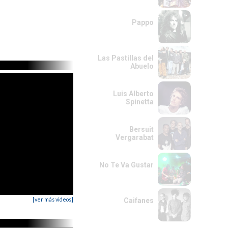
Pappo
Las Pastillas del
Abuelo
Luis Alberto
Spinetta
Bersuit
Vergarabat
No Te Va Gustar
[ver más videos]
Caifanes