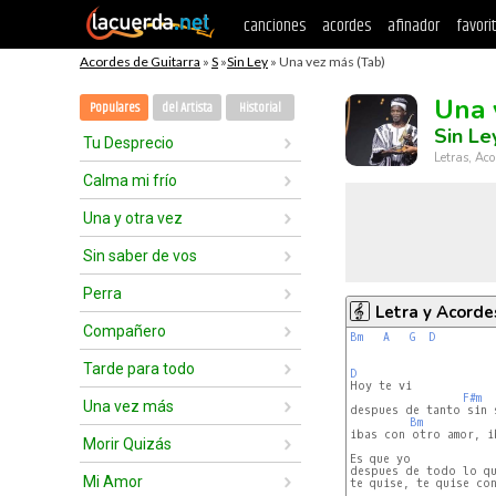
canciones
acordes
afinador
favori
Acordes de Guitarra
»
S
»
Sin Ley
» Una vez más (Tab)
Una 
Populares
del Artista
Historial
Sin Le
Tu Desprecio
Letras, Aco
Calma mi frío
Una y otra vez
Sin saber de vos
Perra
Letra y Acorde
Compañero
Bm
A
G
D
Tarde para todo
D
F#m
Una vez más
despues de tanto sin s
Bm
ibas con otro amor, i
Morir Quizás
Es que yo

despues de todo lo qu
Mi Amor
te quise, te quise con