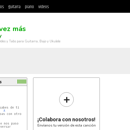
tos
guitarra
piano
videos
vez más
y
rdes y Tabs para Guitarra, Bajo y Ukulele
s
+
abes de ti

A
bas con otro

¡Colabora con nosotros!
e nos paso

Envíanos tu versión de esta canción
versar
