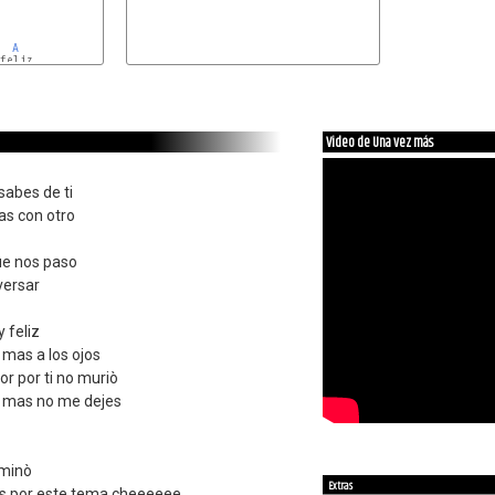
A
feliz

Video de Una vez más
sabes de ti
as con otro
ue nos paso
versar
 feliz
mas a los ojos
 por ti no muriò
 mas no me dejes
rminò
Extras
os por este tema cheeeeee