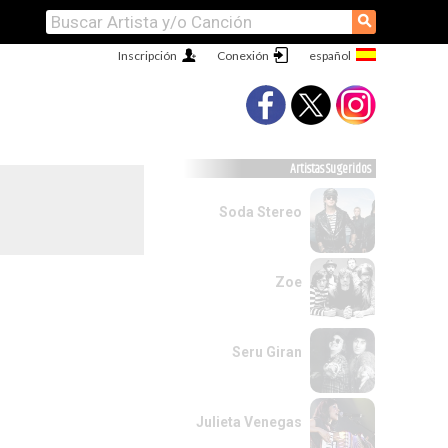
⚲
Inscripción
Conexión
Artistas Sugeridos
Soda Stereo
Zoe
Seru Giran
Julieta Venegas