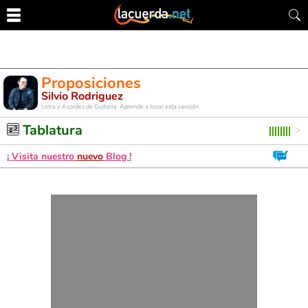
Proposiciones
Silvio Rodriguez
Letra y Acordes de Guitarra. Aprende a tocar esta canción
Tablatura
¡ Visita nuestro
nuevo
Blog !