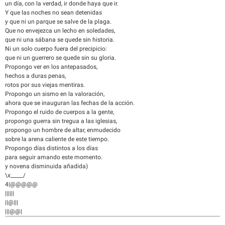
un día, con la verdad, ir donde haya que ir.
Y que las noches no sean detenidas
y que ni un parque se salve de la plaga.
Que no envejezca un lecho en soledades,
que ni una sábana se quede sin historia.
Ni un solo cuerpo fuera del precipicio:
que ni un guerrero se quede sin su gloria.
Propongo ver en los antepasados,
hechos a duras penas,
rotos por sus viejas mentiras.
Propongo un sismo en la valoración,
ahora que se inauguran las fechas de la acción.
Propongo el ruido de cuerpos a la gente,
propongo guerra sin tregua a las iglesias,
propongo un hombre de altar, enmudecido
sobre la arena caliente de este tiempo.
Propongo días distintos a los días
para seguir amando este momento.
y novena disminuida añadida)
\x_____/
4|@@@@@
||||||
||@|||
|||@@|