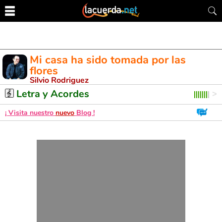
Mi casa ha sido tomada por las
flores
Silvio Rodriguez
Letra y Acordes de Guitarra. Aprende a tocar esta canción
Letra y Acordes
¡ Visita nuestro
nuevo
Blog !