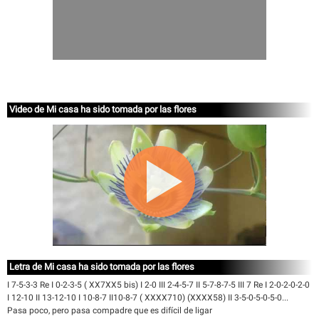
Video de Mi casa ha sido tomada por las flores
Letra de Mi casa ha sido tomada por las flores
I 7-5-3-3 Re I 0-2-3-5 ( XX7XX5 bis) I 2-0 III 2-4-5-7 II 5-7-8-7-5 III 7 Re I 2-0-2-0-2-0
I 12-10 II 13-12-10 I 10-8-7 II10-8-7 ( XXXX710) (XXXX58) II 3-5-0-5-0-5-0...
Pasa poco, pero pasa compadre que es difícil de ligar