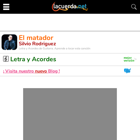
El matador
Silvio Rodriguez
Letra y Acordes de Guitarra. Aprende a tocar esta canción
Letra y Acordes
¡ Visita nuestro
nuevo
Blog !