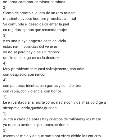
se llama caminos, caminos, caminos
2)
Siento de pronto el gusto de un raro mineral
me siento aveces hombre y muchas animal
Se confunde el deseo de calentar la piel
co rugidos lejanos que recuerda mujer
3)
y en una playa angosta caen del cielo
estas reminiscencias del veneno
yo no se pero hay dias sin reposo
que lo que tenga cerca lo destrozo
4)
Muy primitivamente, casi salvajemente, con odio
con desprecio, con rencor
4)
con palabras irientes, con garras y con dientes,
con rabia, con violencia, con honor.
1)
Le eh cantado a la murte como nadie con vida, mas yo digera
siempre querida,querida,querida.
1)
Junto a cada palabras hay cuerpos de millones,y los mate
yo mismo perdonen,perdonen,perdonen
2)
aveces se me olvida que mato por vivir,y olvido los entierro