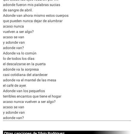
adonde fueron mis palabras sucias
de sangre de abril.
Adonde van ahora mismo estos cuerpos
que pueden nunca dejar de alumbrar
acaso nunca
vuelven a ser algo?
acaso se van
y adonde van
adonde van?
Adonde va lo común
lo de todos los días
el descalzarse en la puerta
adonde va la sorpresa
casi cotidiana del atardecer
adonde va el mantel de las mesa
el café de ayer.
Adonde van los pequeños
terribles encantos que tiene el hogar
acaso nunca vuelven a ser algo?
acaso se van
y adonde van
adonde van?
Otras canciones de Silvio Rodriguez