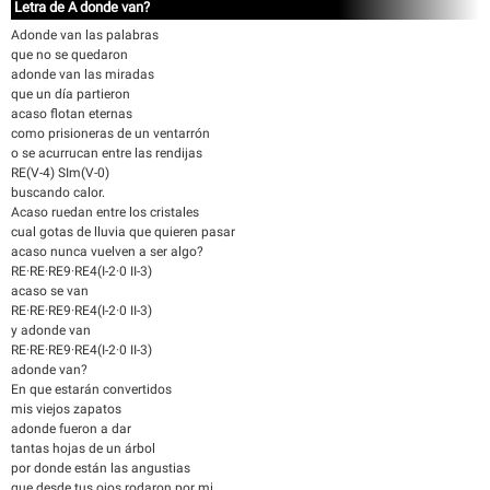
Letra de A donde van?
Adonde van las palabras
que no se quedaron
adonde van las miradas
que un día partieron
acaso flotan eternas
como prisioneras de un ventarrón
o se acurrucan entre las rendijas
RE(V-4) SIm(V-0)
buscando calor.
Acaso ruedan entre los cristales
cual gotas de lluvia que quieren pasar
acaso nunca vuelven a ser algo?
RE·RE·RE9·RE4(I-2·0 II-3)
acaso se van
RE·RE·RE9·RE4(I-2·0 II-3)
y adonde van
RE·RE·RE9·RE4(I-2·0 II-3)
adonde van?
En que estarán convertidos
mis viejos zapatos
adonde fueron a dar
tantas hojas de un árbol
por donde están las angustias
que desde tus ojos rodaron por mi