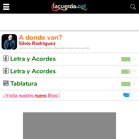
A donde van?
Silvio Rodriguez
Letra y Acordes de Guitarra. Aprende a tocar esta canción
Letra y Acordes
Letra y Acordes
Tablatura
¡ Visita nuestro
nuevo
Blog !