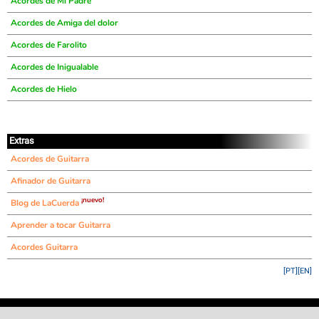
Acordes de Mi Padre
Acordes de Amiga del dolor
Acordes de Farolito
Acordes de Inigualable
Acordes de Hielo
Extras
Acordes de Guitarra
Afinador de Guitarra
¡nuevo!
Blog de LaCuerda
Aprender a tocar Guitarra
Acordes Guitarra
[PT]
[EN]
©
LaCuerda
.net
·
·
·
aviso legal
privacidad
contacto