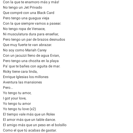
Con la que te enamoro más y más!
No tengo un Jet Privado
Que compré con una Black Card
Pero tengo una guagua vieja
Con la que siempre vamos a pasear.
No tengo ropa de Versace,
Ni musculatura dura para enseñar,
Pero tengo un par de brazos desnudos
Que muy fuerte te van abrazar.
No soy como Mariah Carey
Con un jacuzzi lleno de agua Evian,
Pero tengo una chozita en la playa
Pa' que te bañes con aguita de mar.
Ricky tiene cara linda,
Enrique Iglesias los millones
Aventura las mansiones
Pero...
Yo tengo tu amor,
I got your love,
Yo tengo tu amor
Yo tengo tu love (x2)
El tiempo vale más que un Rolex
El amor más que un table dance.
El amigo más que un peso en el bolsillo
Como el que tú acabas de gastar.