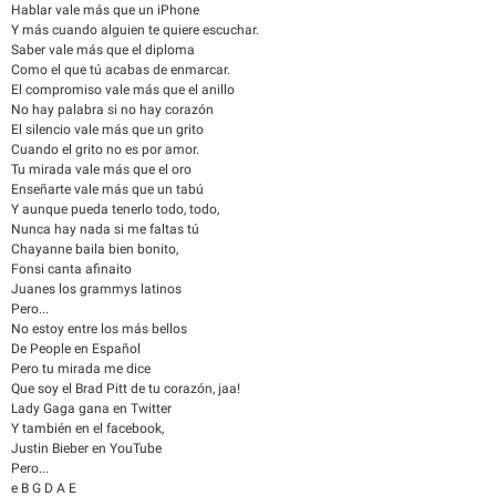
Hablar vale más que un iPhone
Y más cuando alguien te quiere escuchar.
Saber vale más que el diploma
Como el que tú acabas de enmarcar.
El compromiso vale más que el anillo
No hay palabra si no hay corazón
El silencio vale más que un grito
Cuando el grito no es por amor.
Tu mirada vale más que el oro
Enseñarte vale más que un tabú
Y aunque pueda tenerlo todo, todo,
Nunca hay nada si me faltas tú
Chayanne baila bien bonito,
Fonsi canta afinaito
Juanes los grammys latinos
Pero...
No estoy entre los más bellos
De People en Español
Pero tu mirada me dice
Que soy el Brad Pitt de tu corazón, jaa!
Lady Gaga gana en Twitter
Y también en el facebook,
Justin Bieber en YouTube
Pero...
e B G D A E