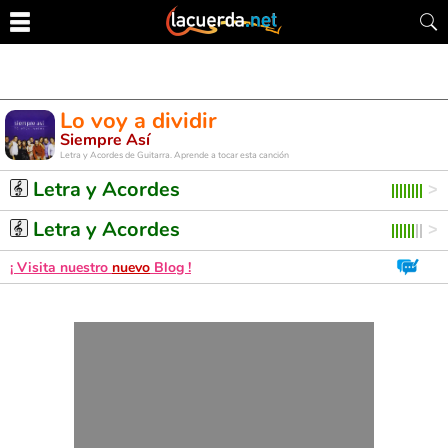
Lo voy a dividir
Siempre Así
Letra y Acordes de Guitarra. Aprende a tocar esta canción
Letra y Acordes
Letra y Acordes
¡ Visita nuestro
nuevo
Blog !