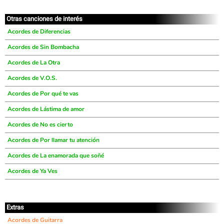
Otras canciones de interés
Acordes de Diferencias
Acordes de Sin Bombacha
Acordes de La Otra
Acordes de V.O.S.
Acordes de Por qué te vas
Acordes de Lástima de amor
Acordes de No es cierto
Acordes de Por llamar tu atención
Acordes de La enamorada que soñé
Acordes de Ya Ves
Extras
Acordes de Guitarra