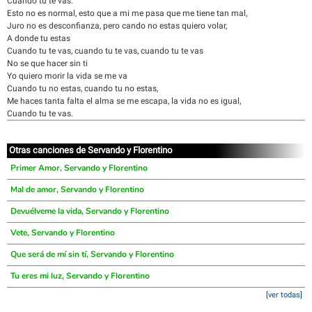
Cuando tu te vas.
Esto no es normal, esto que a mi me pasa que me tiene tan mal,
Juro no es desconfianza, pero cando no estas quiero volar,
A donde tu estas
Cuando tu te vas, cuando tu te vas, cuando tu te vas
No se que hacer sin ti
Yo quiero morir la vida se me va
Cuando tu no estas, cuando tu no estas,
Me haces tanta falta el alma se me escapa, la vida no es igual,
Cuando tu te vas.
Otras canciones de Servando y Florentino
Primer Amor, Servando y Florentino
Mal de amor, Servando y Florentino
Devuélveme la vida, Servando y Florentino
Vete, Servando y Florentino
Que será de mí sin tí, Servando y Florentino
Tu eres mi luz, Servando y Florentino
[ver todas]