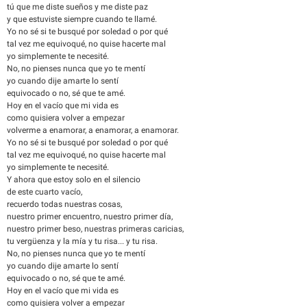
tú que me diste sueños y me diste paz
y que estuviste siempre cuando te llamé.
Yo no sé si te busqué por soledad o por qué
tal vez me equivoqué, no quise hacerte mal
yo simplemente te necesité.
No, no pienses nunca que yo te mentí
yo cuando dije amarte lo sentí
equivocado o no, sé que te amé.
Hoy en el vacío que mi vida es
como quisiera volver a empezar
volverme a enamorar, a enamorar, a enamorar.
Yo no sé si te busqué por soledad o por qué
tal vez me equivoqué, no quise hacerte mal
yo simplemente te necesité.
Y ahora que estoy solo en el silencio
de este cuarto vacío,
recuerdo todas nuestras cosas,
nuestro primer encuentro, nuestro primer día,
nuestro primer beso, nuestras primeras caricias,
tu vergüenza y la mía y tu risa... y tu risa.
No, no pienses nunca que yo te mentí
yo cuando dije amarte lo sentí
equivocado o no, sé que te amé.
Hoy en el vacío que mi vida es
como quisiera volver a empezar