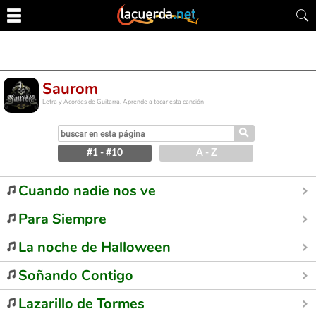
Saurom
Letra y Acordes de Guitarra. Aprende a tocar esta canción
⚲
#1 - #10
A - Z
Cuando nadie nos ve
Para Siempre
La noche de Halloween
Soñando Contigo
Lazarillo de Tormes