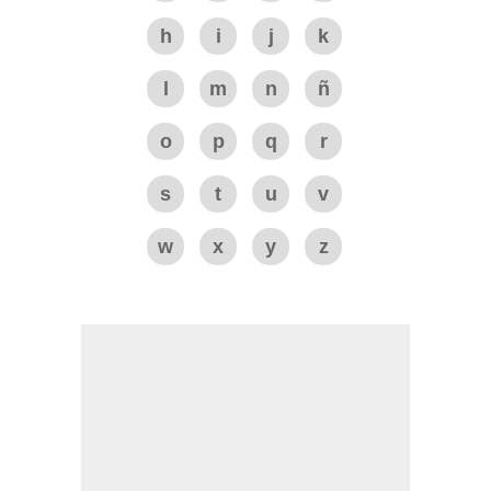
h
i
j
k
l
m
n
ñ
o
p
q
r
s
t
u
v
w
x
y
z