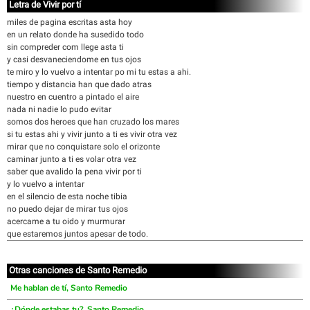
Letra de Vivir por tí
miles de pagina escritas asta hoy
en un relato donde ha susedido todo
sin compreder com llege asta ti
y casi desvaneciendome en tus ojos
te miro y lo vuelvo a intentar po mi tu estas a ahi.
tiempo y distancia han que dado atras
nuestro en cuentro a pintado el aire
nada ni nadie lo pudo evitar
somos dos heroes que han cruzado los mares
si tu estas ahi y vivir junto a ti es vivir otra vez
mirar que no conquistare solo el orizonte
caminar junto a ti es volar otra vez
saber que avalido la pena vivir por ti
y lo vuelvo a intentar
en el silencio de esta noche tibia
no puedo dejar de mirar tus ojos
acercame a tu oido y murmurar
que estaremos juntos apesar de todo.
Otras canciones de Santo Remedio
Me hablan de tí, Santo Remedio
¿Dónde estabas tu?, Santo Remedio