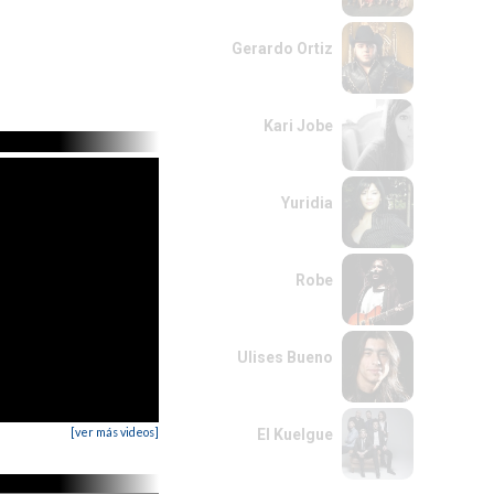
Gerardo Ortiz
Kari Jobe
Yuridia
Robe
Ulises Bueno
[ver más videos]
El Kuelgue