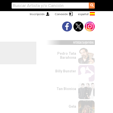
⚲
Inscripción
Conexión
Artistas Sugeridos
Pedro Tata
Barahona
Billy Bunster
Tan Bionica
Gela