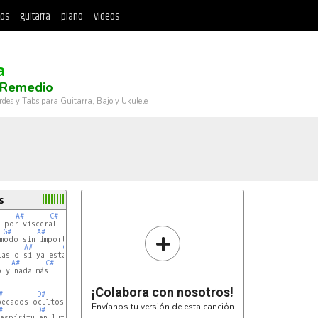
tos
guitarra
piano
videos
a
 Remedio
rdes y Tabs para Guitarra, Bajo y Ukulele
s
A#
C#
+
G#
A#
C#
A#
C#
A#
C#
 y nada más

¡Colabora con nosotros!
#
D#
Envíanos tu versión de esta canción
#
D#