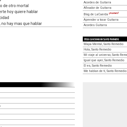
Acordes de Guitarra
o de otro mortal
Afinador de Guitarra
erte hoy quiere hablar
¡nuevo!
Blog de LaCuerda
icidad
Aprender a tocar Guitarra
s, no hay mas que hablar
Acordes Guitarra
Otras canciones de Santo Remedio
Mapa Mental, Santo Remedio
Hola, Santo Remedio
Mi viaje al universo, Santo Rem
Igual que ayer, Santo Remedio
El es, Santo Remedio
Me hablan de tí, Santo Remedio
n