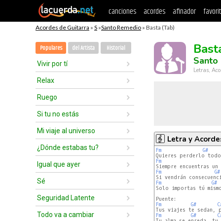
canciones
acordes
afinador
favori
Acordes de Guitarra
»
S
»
Santo Remedio
» Basta (Tab)
Bast
Populares
del Artista
Historial
Santo
Vivir por tí
Letras, Aco
Relax
Ruego
Si tu no estás
Mi viaje al universo
Letra y Acorde
¿Dónde estabas tu?
Fm
G#
Fm
Igual que ayer
Fm
G#
Sé
Fm
G#
Solo importas tú mismo
Seguridad Latente
Fm
G#
C
Todo va a cambiar
Fm
G#
C