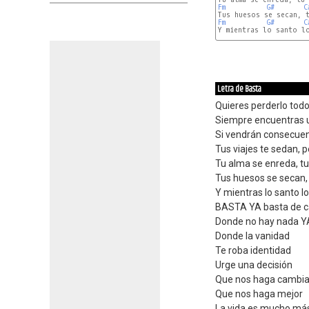
Fm
G#
C
Fm
G#
C
Y mientras lo santo lo
Letra de Basta
Quieres perderlo todo
Siempre encuentras 
Si vendrán consecuenc
Tus viajes te sedan, 
Tu alma se enreda, tu 
Tus huesos se secan,
Y mientras lo santo lo
BASTA YA basta de 
Donde no hay nada YA
Donde la vanidad
Te roba identidad
Urge una decisión
Que nos haga cambia
Que nos haga mejor
La vida es mucho má