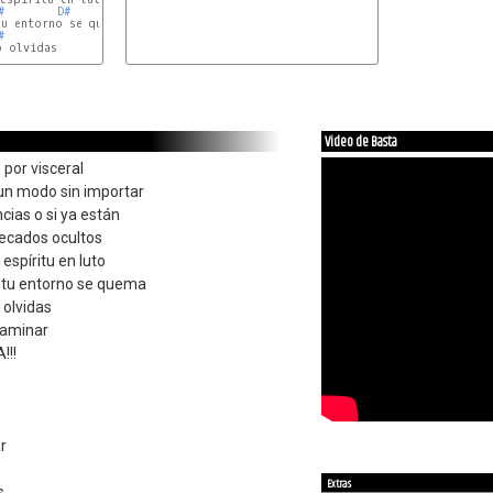
#
D#
#
 olvidas

Video de Basta
 por visceral
un modo sin importar
ias o si ya están
pecados ocultos
espíritu en luto
 tu entorno se quema
 olvidas
caminar
!!!
r
Extras
s