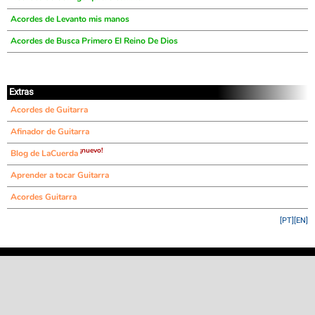
Acordes de Levanto mis manos
Acordes de Busca Primero El Reino De Dios
Extras
Acordes de Guitarra
Afinador de Guitarra
¡nuevo!
Blog de LaCuerda
Aprender a tocar Guitarra
Acordes Guitarra
[PT]
[EN]
©
LaCuerda
.net
·
·
·
aviso legal
privacidad
contacto