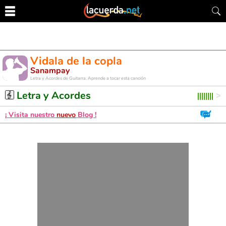
Vidala de la copla
Sanampay
Letra y Acordes de Guitarra. Aprende a tocar esta canción
Letra y Acordes
¡ Visita nuestro
nuevo
Blog !