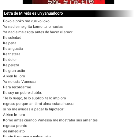
Letra de Mi vida es un yahuarlocro
Poko a poko me vuelvo loko
Ya nadie me grita komo tu lo hacias
Ya nadie me azota antes de hacer el amor
Ke soledad
Ke pena
Ke angustia
Ke tristeza
Ke dolor
Ke pereza
Ke gran astio
A kien le lloro
Ya no esta Vanessa
Para recordarme
Ke soy un pobre diablo.
"Te lo ruego, te lo suplico, te lo imploro
regreso porque sin ti mi alma estara hueca
si no me ayudas a pagar la hipoteca".
A kien le lloro
Komo antes cuando Vanessa me mostraba sus amantes
regresa pronto
de inmediato
Ke sin ti me voy a volver loko