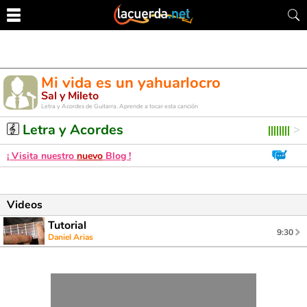
Mi vida es un yahuarlocro
Sal y Mileto
Letra y Acordes de Guitarra. Aprende a tocar esta canción
Letra y Acordes
¡ Visita nuestro
nuevo
Blog !
Videos
Tutorial
9:30
Daniel Arias