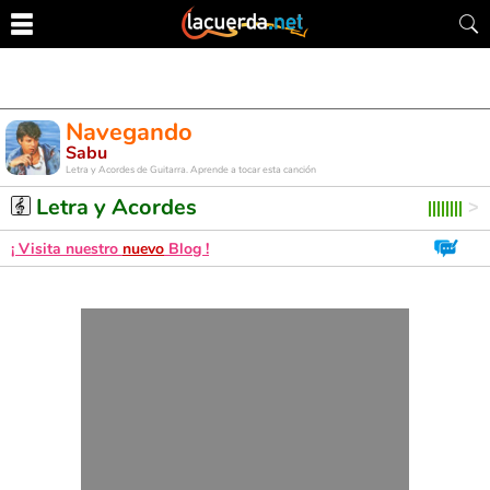
Navegando
Sabu
Letra y Acordes de Guitarra. Aprende a tocar esta canción
Letra y Acordes
¡ Visita nuestro
nuevo
Blog !