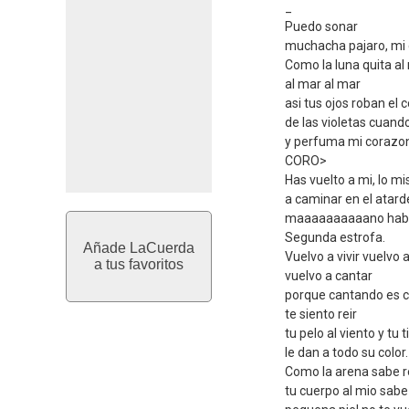
_
Puedo sonar
muchacha pajaro, mi c
Como la luna quita al
al mar al mar
asi tus ojos roban el c
de las violetas cuando
y perfuma mi corazo
CORO>
Has vuelto a mi, lo m
a caminar en el atar
maaaaaaaaaano hab
Segunda estrofa.
Añade LaCuerda
Vuelvo a vivir vuelvo 
a tus favoritos
vuelvo a cantar
porque cantando es 
te siento reir
tu pelo al viento y tu 
le dan a todo su color.
Como la arena sabe ref
tu cuerpo al mio sab