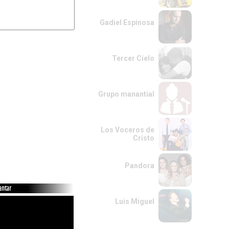
Gadiel Espinosa
Tercer Cielo
Grupo manantial
Los Voceros de
Cristo
Pandora
cantar
Luis Miguel