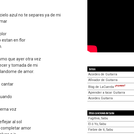
ielo azul no te separes ya de mi
 mar
olor
 estan en flor
n.
ismo que ayer otra vez
decer y tomada de mi
Extras
landome de amor.
Acordes de Guitarra
Afinador de Guitarra
a cantar
¡nuevo!
Blog de LaCuerda
Aprender a tocar Guitarra
cuando
Acordes Guitarra
tierna voz
Otras canciones de Sabu
Fugitiva, Sabu
lejar al sol
El ó Yo, Sabu
e completar amor
Fiebre de tí, Sabu