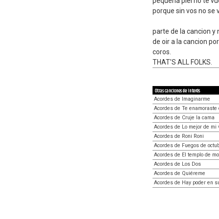
pequena piel no te vue
porque sin vos no se vi
parte de la cancion y
de oir a la cancion p
coros.
THAT'S ALL FOLKS.
Otras canciones de interés
Acordes de Imaginarme
Acordes de Te enamoraste 
Acordes de Cruje la cama
Acordes de Lo mejor de mi 
Acordes de Roni Roni
Acordes de Fuegos de octu
Acordes de El templo de m
Acordes de Los Dos
Acordes de Quiéreme
Acordes de Hay poder en s