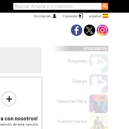
⚲
Inscripción
Conexión
Artistas Sugeridos
Pimpinela
Dyango
+
Sebastian Yatra
ra con nosotros!
Roberto Carlos
versión de esta canción