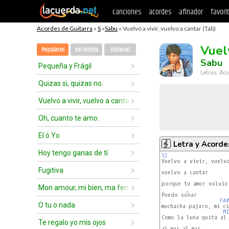
canciones
acordes
afinador
favori
Acordes de Guitarra
»
S
»
Sabu
» Vuelvo a vivir, vuelvo a cantar (Tab)
Vuelv
Populares
del Artista
Historial
Sabu
Pequeña y Frágil
Letras, Aco
Quizas si, quizas no.
Vuelvo a vivir, vuelvo a cantar
Oh, cuanto te amo.
El ó Yo
Letra y Acorde
Hoy tengo ganas de tí
SI
Vuelvo a vivir, vuelvo
Fugitiva
vuelvo a cantar

porque tu amor volvio 
Mon amour, mi bien, ma femme
        _ 

Puedo sonar

FA#
O tu o nada
muchacha pajaro, mi ci
M
Como la luna quita al 
Te regalo yo mis ojos
al mar al mar
