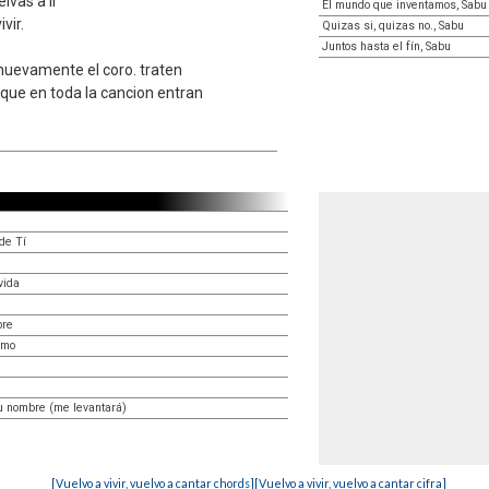
lvas a ir
El mundo que inventamos, Sabu
vir.
Quizas si, quizas no., Sabu
Juntos hasta el fín, Sabu
 nuevamente el coro. traten
orque en toda la cancion entran
de Tí
vida
bre
omo
u nombre (me levantará)
[Vuelvo a vivir, vuelvo a cantar chords]
[Vuelvo a vivir, vuelvo a cantar cifra]