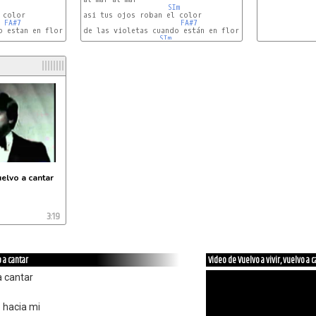
SIm
color 

asi tus ojos roban el color

FA#7
FA#7
 estan en flor

de las violetas cuando están en flor

SIm
uelvo a cantar
3:19
o a cantar
Video de Vuelvo a vivir, vuelvo a 
a cantar
 hacia mi