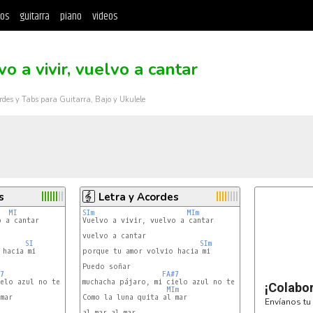
tos
guitarra
piano
videos
o a vivir, vuelvo a cantar
rdes y Tabs para Guitarra, Bajo y Ukulele
s
Letra y Acordes
MI
SIm
MIm
 a cantar

Vuelvo a vivir, vuelvo a cantar

vuelvo a cantar

SI
SIm
hacia mi

porque tu amor volvio hacia mi

Puedo soñar

7
SI
FA#7
SIm
elo azul no te separes ya de mi

muchacha pájaro, mi cielo azul no te separes ya de mi

¡Colabo
I
MIm
mar

Como la luna quita al mar

Envíanos tu 
al mar al mar
