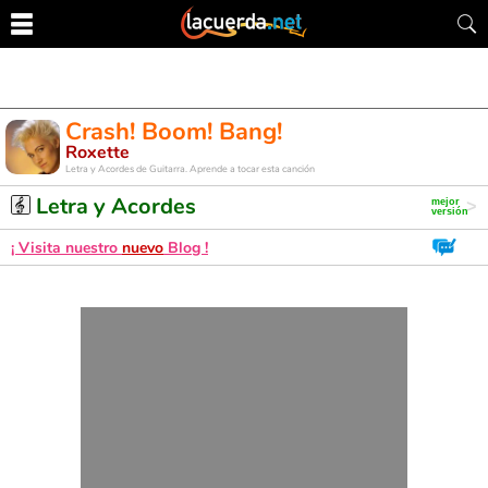
Crash! Boom! Bang!
Roxette
Letra y Acordes de Guitarra. Aprende a tocar esta canción
Letra y Acordes
¡ Visita nuestro
nuevo
Blog !