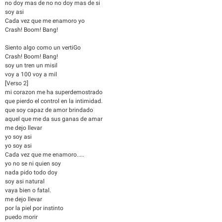
no doy mas de no no doy mas de si
soy asi
Cada vez que me enamoro yo
Crash! Boom! Bang!
Siento algo como un vertiGo
Crash! Boom! Bang!
soy un tren un misil
voy a 100 voy a mil
[Verso 2]
mi corazon me ha superdemostrado
que pierdo el control en la intimidad.
que soy capaz de amor brindado
aquel que me da sus ganas de amar
me dejo llevar
yo soy asi
yo soy asi
Cada vez que me enamoro.....
yo no se ni quien soy
nada pido todo doy
soy asi natural
vaya bien o fatal.
me dejo llevar
por la piel por instinto
puedo morir