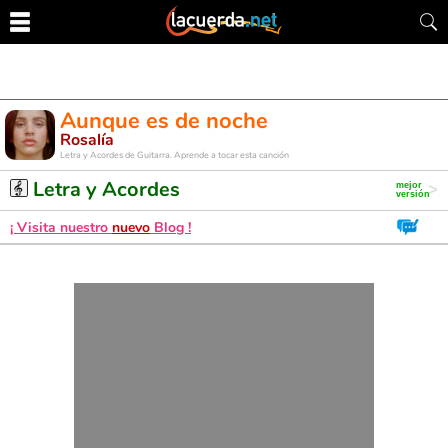
Aunque es de noche
Rosalía
Letra y Acordes de Guitarra. Aprende a tocar esta canción
Letra y Acordes
¡ Visita nuestro
nuevo
Blog !