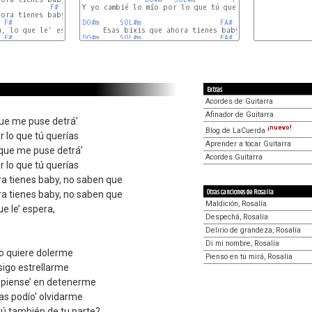
F#
Y yo cambié lo mío por lo que tú querías

F#
DO#m
SOL#m
FA#
DO#
F#
DO#m
SOL#m
FA#
DO#
Extras
Acordes de Guitarra
Afinador de Guitarra
que me puse detrá’
¡nuevo!
Blog de LaCuerda
r lo que tú querías
Aprender a tocar Guitarra
 que me puse detrá’
Acordes Guitarra
r lo que tú querías
ra tienes baby, no saben que
Otras canciones de Rosalía
ra tienes baby, no saben que
Maldición, Rosalía
ue le’ espera,
Despechá, Rosalía
Delirio de grandeza, Rosalía
Di mi nombre, Rosalía
no quiere dolerme
Pienso en tu mirá, Rosalía
nsigo estrellarme
o piense’ en detenerme
as podío' olvidarme
tú también de tu parte?