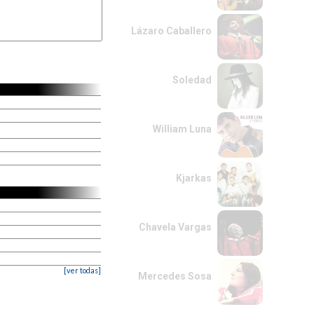
m
Lázaro Caballero
m
Soledad
William Luna
Kjarkas
Chavela Vargas
[ver todas]
Mercedes Sosa