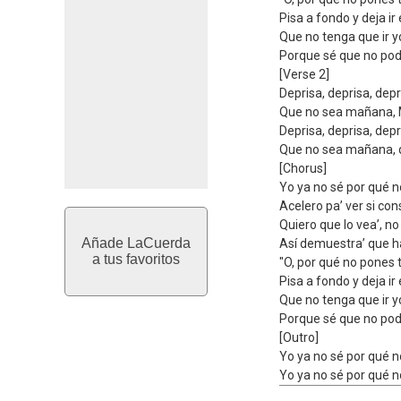
Pisa a fondo y deja ir 
Que no tenga que ir y
Porque sé que no pod
[Verse 2]
Deprisa, deprisa, depr
Que no sea mañana, 
Deprisa, deprisa, depr
Que no sea mañana,
[Chorus]
Yo ya no sé por qué 
Acelero pa’ ver si co
Quiero que lo vea’, n
Añade LaCuerda
Así demuestra’ que h
a tus favoritos
"O, por qué no pones 
Pisa a fondo y deja ir 
Que no tenga que ir y
Porque sé que no pod
[Outro]
Yo ya no sé por qué 
Yo ya no sé por qué 