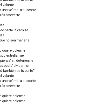
el volante
o una ve' má’ a buscarte
rás atreverte
isa
Me parto la camisa
isa
 que no sea mañana
no quiere dolerme
nsigo estrellarme
o piense’ en detenerme
as podío' olvidarme
tú también de tu parte?
el volante
o una ve' má’ a buscarte
rás atreverte
no quiere dolerme
no quiere dolerme