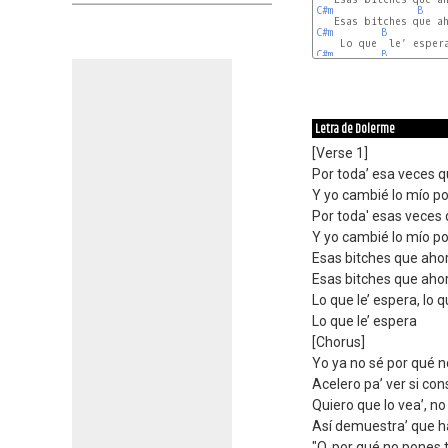
C#m
B
C#m
B
C#m
B
Letra de Dolerme
[Verse 1]
Por toda’ esa veces 
Y yo cambié lo mío po
Por toda' esas veces
Y yo cambié lo mío po
Esas bitches que aho
Esas bitches que aho
Lo que le’ espera, lo q
Lo que le’ espera
[Chorus]
Yo ya no sé por qué 
Acelero pa’ ver si co
Quiero que lo vea’, n
Así demuestra’ que h
"O, por qué no pones 