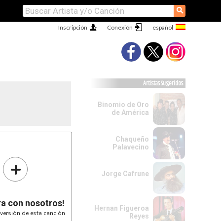
⚲
Inscripción
Conexión
Artistas Sugeridos
Binomio de Oro
de América
Chaqueño
Palavecino
+
Jorge Cafrune
ra con nosotros!
Hernan Figueroa
versión de esta canción
Reyes