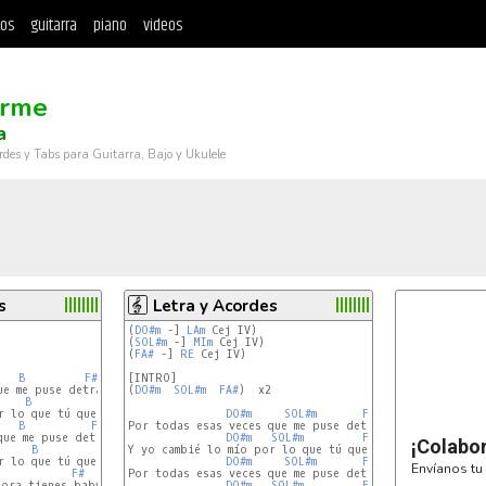
tos
guitarra
piano
videos
erme
a
rdes y Tabs para Guitarra, Bajo y Ukulele
s
Letra y Acordes
(
DO#m
 -] 
LAm
 Cej IV)

(
SOL#m
 -] 
MIm
 Cej IV)

(
FA#
 -] 
RE
 Cej IV)

B
F#
[INTRO]

e me puse detrá’

(
DO#m
SOL#m
FA#
)  x2

B
F#
 lo que tú querías

DO#m
SOL#m
FA#
B
F#
Por todas esas veces que me puse detrás

ue me puse detrá’

DO#m
SOL#m
FA#
¡Colabo
B
F#
Y yo cambié lo mío por lo que tú querías

DO#m
SOL#m
FA#
Envíanos tu 
F#
Por todas esas veces que me puse detrás

DO#m
SOL#m
FA#