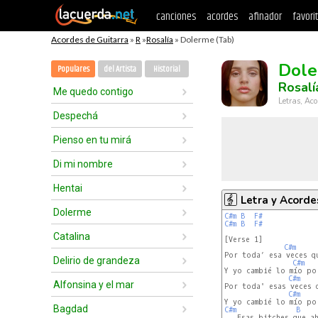
canciones
acordes
afinador
favori
Acordes de Guitarra
»
R
»
Rosalía
» Dolerme (Tab)
Dol
Populares
del Artista
Historial
Rosalí
Me quedo contigo
Letras, Aco
Despechá
Pienso en tu mirá
Di mi nombre
Hentai
Letra y Acorde
Dolerme
C#m
B
F#
C#m
B
F#
Catalina
[Verse 1]

C#m
Por toda’ esa veces qu
Delirio de grandeza
C#m
Y yo cambié lo mío por
C#m
Alfonsina y el mar
Por toda' esas veces q
C#m
Bagdad
C#m
B