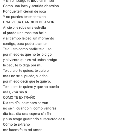
Y sin embargo te llevo en mi ser
Como una loca y sentida obsesion
Por que te hicieron de roca
Y no puedes tener corazon
UNA VIEJA CANCION DE AMOR
Al cielo le robe una estrella
al prado una rosa tan bella
y al tiempo le pedí un momento
contigo, para poderte amar.
Te quiero como nadie te quiso
por miedo es que no te lo digo
y al viento que es mi único amigo
le pedí, te lo diga por mi.
Te quiero, te quiero, te quiero
mas no se si puedo, si debo
por miedo decir que te quiero.
Te quiero, te quiero y que no puedo
más, vivir sin ti.
COMO TE EXTRAÑO
Día tra día los meses se van
no sé ni cuándo ní cómo vendras
día tras dia una espera sín fín
y aún tengo guardado el recuerdo de tí
Cómo te extraño
me haces falta mi amor