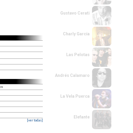
Gustavo Cerati
Charly García
Las Pelotas
Andrés Calamaro
os
La Vela Puerca
Elefante
[ver todas]