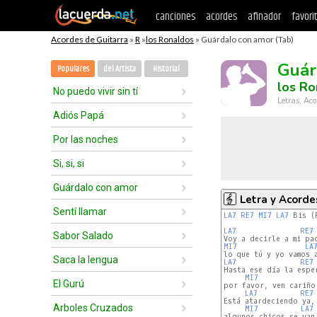
canciones
acordes
afinador
favori
Acordes de Guitarra
»
R
»
los Ronaldos
» Guárdalo con amor (Tab)
Guár
Populares
del Artista
Historial
los Ro
No puedo vivir sin tí
Letras, Aco
Adiós Papá
Por las noches
Si, si, si
Guárdalo con amor
Letra y Acorde
Sentí llamar
LA7
RE7
MI7
LA7
 Bis (R
LA7
RE7
Sabor Salado
MI7
LA
Saca la lengua
LA7
RE7
Hasta ese día la esper
MI7
El Gurú
por favor, ven cariño 
LA7
RE7
Está atardeciendo ya,

Arboles Cruzados
MI7
LA7
algunos chicos se van,