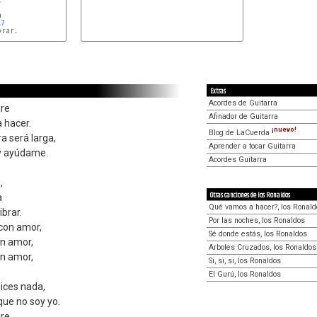


A7
rar.

Extras
Acordes de Guitarra
dre
Afinador de Guitarra
a hacer.
¡nuevo!
Blog de LaCuerda
a será larga,
Aprender a tocar Guitarra
 y ayúdame.
Acordes Guitarra
,
Otras canciones de los Ronaldos
a
Qué vamos a hacer?, los Ronald
brar.
Por las noches, los Ronaldos
 con amor,
Sé donde estás, los Ronaldos
on amor,
Arboles Cruzados, los Ronaldos
on amor,
Si, si, si, los Ronaldos
El Gurú, los Ronaldos
ices nada,
 que no soy yo.
dre