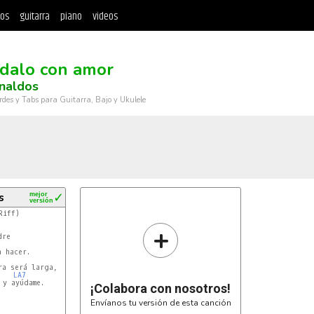
tos
guitarra
piano
videos
dalo con amor
naldos
rdes y Tabs para Guitarra, Bajo y Ukulele
s
mejor
✓
versión
iff)

+
7
a será larga,

LA7
y ayúdame.

¡Colabora con nosotros!
Envíanos tu versión de esta canción

