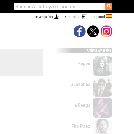
⚲
Inscripción
Conexión
Artistas Sugeridos
Pappo
Guasones
la Renga
Fito Paez