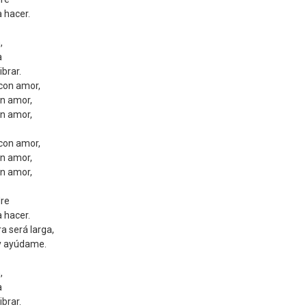
a hacer.
,
a
brar.
 con amor,
on amor,
on amor,
 con amor,
on amor,
on amor,
dre
a hacer.
a será larga,
 y ayúdame.
,
a
brar.