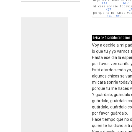
LA7
RE7
mi cara sonríe todavía
MI7
L
porque tú me haces vib
LA7
RE7
Letra de Guárdalo con amor
Voy a decirle a mi pa
lo que tú y yo vamos 
Hasta ese día la esper
por favor, ven cariño
Está atardeciendo ya,
algunos chicos se van
mi cara sonríe todaví
porque tú me haces vi
Y guárdalo, guárdalo
guárdalo, guárdalo c
guárdalo, guárdalo c
por favor, guárdalo.
Hace tiempo que no d
quién te ha dicho a ti
Voy a decirle a mi pa