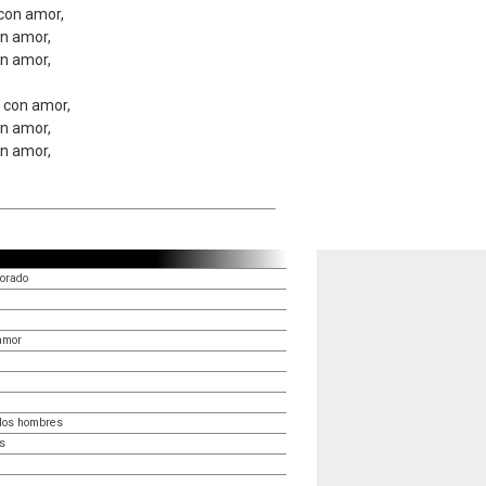
 con amor,
on amor,
on amor,
o con amor,
on amor,
on amor,
orado
amor
los hombres
s