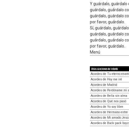
Y guárdalo, guárdalo
guárdalo, guárdalo c
guárdalo, guárdalo c
por favor, guárdalo.
Sí, guárdalo, guárdal
guárdalo, guárdalo c
guárdalo, guárdalo c
por favor, guárdalo.
Menú
Otras canciones de interés
Acordes de Tu eterno enam
Acordes de Hoy me iré
Acordes de Madrid
Acordes de Perdóname mi 
Acordes de Bella sin alma
Acordes de Qué nos pasó
Acordes de Yo soy libre
Acordes de Hermano entre 
Acordes de Mi amado Jesú
Acordes de Back pack boyz