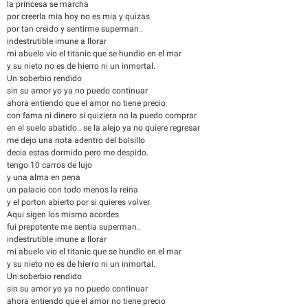
la princesa se marcha
por creerla mia hoy no es mia y quizas
por tan creido y sentirme superman..
indestrutible imune a llorar
mi abuelo vio el titanic que se hundio en el mar
y su nieto no es de hierro ni un inmortal.
Un soberbio rendido
sin su amor yo ya no puedo continuar
ahora entiendo que el amor no tiene precio
con fama ni dinero si quiziera no la puedo comprar
en el suelo abatido.. se la alejo ya no quiere regresar
me dejo una nota adentro del bolsillo
decia estas dormido pero me despido.
tengo 10 carros de lujo
y una alma en pena
un palacio con todo menos la reina
y el porton abierto por si quieres volver
Aqui sigen los mismo acordes
fui prepotente me sentia superman..
indestrutible imune a llorar
mi abuelo vio el titanic que se hundio en el mar
y su nieto no es de hierro ni un inmortal.
Un soberbio rendido
sin su amor yo ya no puedo continuar
ahora entiendo que el amor no tiene precio