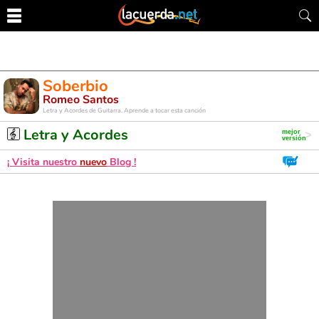
Soberbio
Romeo Santos
Letra y Acordes de Guitarra. Aprende a tocar esta canción
Letra y Acordes
¡ Visita nuestro
nuevo
Blog !