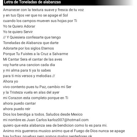
Letra de Toneladas de alabanzas
Amanecer con la textura suave y fresca de tu voz
y en tus Ojos ver que no se apage el Sol
cuando los campos mueven sus hojas por Ti
Yo te Quiero Adorar
Yo te quiero Servir
// Y Quiesiera confesarte que tengo
Toneladas de Alabanza que darte
Adorarte por los siglos Eternos
Porque Tu Fuistes a la Cruz a Salvarme
Mi Cantar Sera el cantar de las aves
voy harte una cancion cada dia
y mi alma para ti ya lo sabes
para ti mis versos y melodias //
Ahora yo
vivo contento pues tu Paz, cambio mi Ser
y la Tristeza vuela en alas del ayer
mi Corazon esta completo porque en Ti
ahora puedo cantar
ahora puedo reir
Dios los bendiga a todos. Saludos desde Mexico
mi nombre es Juan Carlos karloz007@hotmail.com
quiero que esta alabanza sea de bendicion como lo es para mi.
Animo mis guerreros musico animo que el Fuego de Dios nunca se apage
hay luchas, pruebas pero somos malos perdedores ok