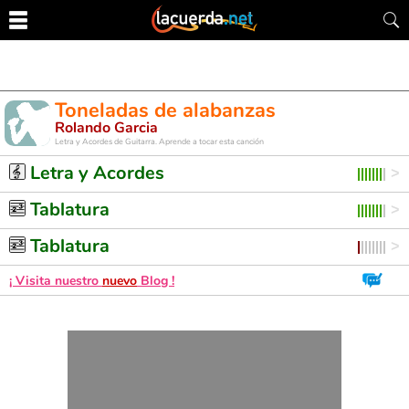
Toneladas de alabanzas
Rolando Garcia
Letra y Acordes de Guitarra. Aprende a tocar esta canción
Letra y Acordes
Tablatura
Tablatura
¡ Visita nuestro
nuevo
Blog !