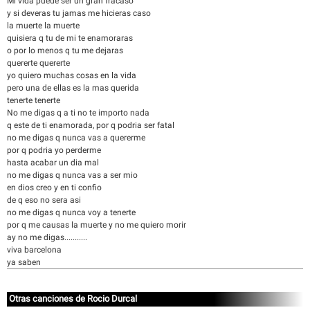
Mi vida puede ser un gran fracaso
y si deveras tu jamas me hicieras caso
la muerte la muerte
quisiera q tu de mi te enamoraras
o por lo menos q tu me dejaras
quererte quererte
yo quiero muchas cosas en la vida
pero una de ellas es la mas querida
tenerte tenerte
No me digas q a ti no te importo nada
q este de ti enamorada, por q podria ser fatal
no me digas q nunca vas a quererme
por q podria yo perderme
hasta acabar un dia mal
no me digas q nunca vas a ser mio
en dios creo y en ti confio
de q eso no sera asi
no me digas q nunca voy a tenerte
por q me causas la muerte y no me quiero morir
ay no me digas...........
viva barcelona
ya saben
Otras canciones de Rocio Durcal