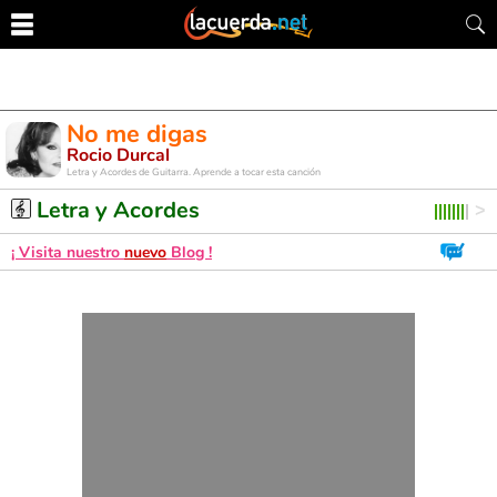
No me digas
Rocio Durcal
Letra y Acordes de Guitarra. Aprende a tocar esta canción
Letra y Acordes
¡ Visita nuestro
nuevo
Blog !