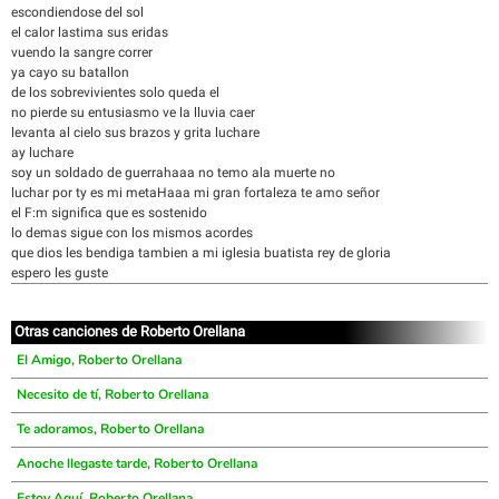
escondiendose del sol
el calor lastima sus eridas
vuendo la sangre correr
ya cayo su batallon
de los sobrevivientes solo queda el
no pierde su entusiasmo ve la lluvia caer
levanta al cielo sus brazos y grita luchare
ay luchare
soy un soldado de guerrahaaa no temo ala muerte no
luchar por ty es mi metaHaaa mi gran fortaleza te amo señor
el F:m significa que es sostenido
lo demas sigue con los mismos acordes
que dios les bendiga tambien a mi iglesia buatista rey de gloria
espero les guste
Otras canciones de Roberto Orellana
El Amigo, Roberto Orellana
Necesito de tí, Roberto Orellana
Te adoramos, Roberto Orellana
Anoche llegaste tarde, Roberto Orellana
Estoy Aquí, Roberto Orellana