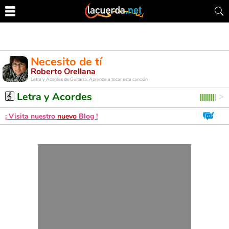
Necesito de tí
Roberto Orellana
Letra y Acordes de Guitarra. Aprende a tocar esta canción
Letra y Acordes
¡ Visita nuestro
nuevo
Blog !