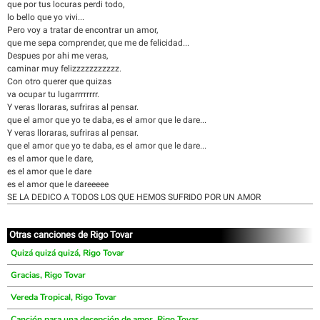
que por tus locuras perdi todo,
lo bello que yo vivi...
Pero voy a tratar de encontrar un amor,
que me sepa comprender, que me de felicidad...
Despues por ahi me veras,
caminar muy felizzzzzzzzzzz.
Con otro querer que quizas
va ocupar tu lugarrrrrrrr.
Y veras lloraras, sufriras al pensar.
que el amor que yo te daba, es el amor que le dare...
Y veras lloraras, sufriras al pensar.
que el amor que yo te daba, es el amor que le dare...
es el amor que le dare,
es el amor que le dare
es el amor que le dareeeee
SE LA DEDICO A TODOS LOS QUE HEMOS SUFRIDO POR UN AMOR
Otras canciones de Rigo Tovar
Quizá quizá quizá, Rigo Tovar
Gracias, Rigo Tovar
Vereda Tropical, Rigo Tovar
Canción para una decepción de amor, Rigo Tovar