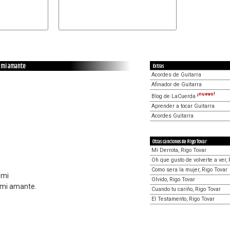
, mi amante
Extras
Acordes de Guitarra
Afinador de Guitarra
¡nuevo!
Blog de LaCuerda
Aprender a tocar Guitarra
Acordes Guitarra
Otras canciones de Rigo Tovar
Mi Derrota, Rigo Tovar
Oh que gusto de volverte a ver, 
Como sera la mujer, Rigo Tovar
 mi
Olvido, Rigo Tovar
 mi amante.
Cuando tu cariño, Rigo Tovar
El Testamento, Rigo Tovar