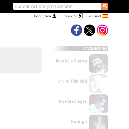
⚲
Inscripción
Conexión
Artistas Sugeridos
Juan Luis Guerra
Grupo Trinidad
Ke Personajes
Rodrigo