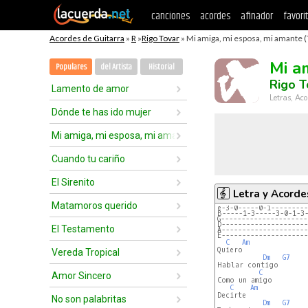
canciones
acordes
afinador
favori
Acordes de Guitarra
»
R
»
Rigo Tovar
» Mi amiga, mi esposa, mi amante (
Mi a
Populares
del Artista
Historial
Rigo T
Lamento de amor
Letras, Aco
Dónde te has ido mujer
Mi amiga, mi esposa, mi amante
Cuando tu cariño
El Sirenito
Letra y Acorde
Matamoros querido
e-3-0-----0-1---------
B-----1-3-----3-0-1-3
G---------------------
D---------------------
El Testamento
A---------------------
E---------------------
C
Am
Quiero

Vereda Tropical
Dm
G7
Hablar contigo

C
Amor Sincero
Como un amigo

C
Am
Decirte

No son palabritas
Dm
G7