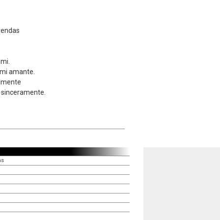
rendas
 mi.
 mi amante.
rnamente
 sinceramente.
as