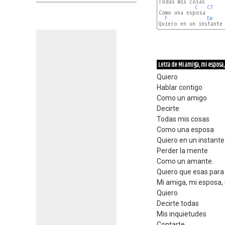
Todas mis cosas

C
C7
Como una esposa

F
Em
Letra de Mi amiga, mi esposa
Quiero
Hablar contigo
Como un amigo
Decirte
Todas mis cosas
Como una esposa
Quiero en un instante
Perder la mente
Como un amante.
Quiero que esas para
Mi amiga, mi esposa,
Quiero
Decirte todas
Mis inquietudes
Contarte