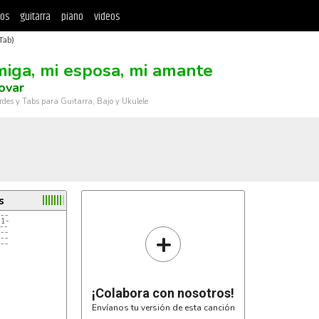
tos
guitarra
piano
videos
Tab)
miga, mi esposa, mi amante
ovar
rdes y Tabs para Guitarra, Bajo y Ukulele
s
--
-1-
--
+
--
--
--
¡Colabora con nosotros!
Envíanos tu versión de esta canción