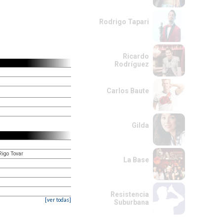
Rodrigo Tapari
Ricardo
Rodríguez
Carlos Baute
Gilda
Rigo Tovar
La Base
Resistencia
[ver todas]
Suburbana