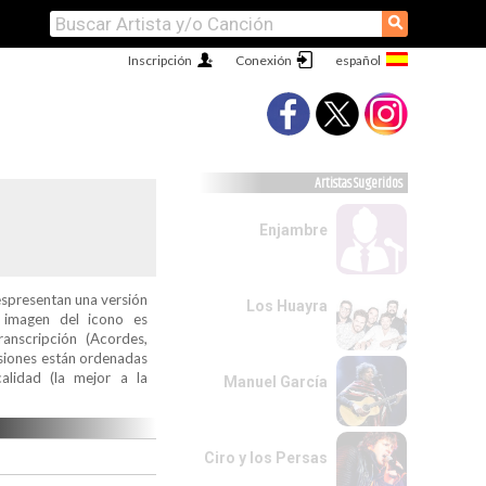
⚲
Inscripción
Conexión
Artistas Sugeridos
Enjambre
espresentan una versión
Los Huayra
a imagen del icono es
ranscripción (Acordes,
ersiones están ordenadas
alidad (la mejor a la
Manuel García
Ciro y los Persas