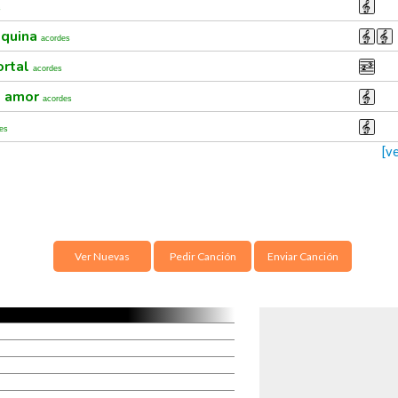
s
squina
acordes
ortal
acordes
l amor
acordes
es
[v
Ver Nuevas
Pedir Canción
Enviar Canción