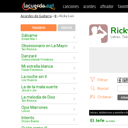
canciones
acordes
afinador
favori
Acordes de Guitarra
»
R
» Ricky Luis
Rick
Populares
Historial
Sálvame
Letras, Ta
Dread Mar I
Obsesionario en La Mayor
Tan Bionica
Danzaré
Conquistando Fronteras
Mi estrella blanca
Fondo Flamenco
La noche sin tí
Filtrar:
Los Huayra
La de la mala suerte
Buscar:
Jesse y Joy
Ordenar:
La melodía de Dios
Alfab
Tan Bionica
Ojos Marrones
Lasso
letras, tablaturas y acordes d
Intento
El Jefe
Ulises Bueno
acordes