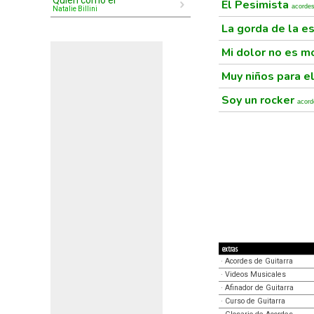
Quién como él
El Pesimista
acorde
Natalie Billini
La gorda de la e
Mi dolor no es m
Muy niños para e
Soy un rocker
acord
extras
·
Acordes de Guitarra
·
Videos Musicales
·
Afinador de Guitarra
·
Curso de Guitarra