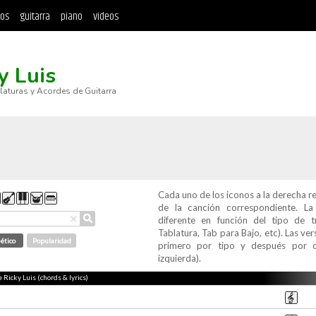
tos
guitarra
piano
videos
y Luis
blaturas y Acordes de Guitarra
Cada uno de los iconos a la derecha r
de la canción correspondiente. L
⚲
×
diferente en función del tipo de t
Tablatura, Tab para Bajo, etc). Las v
ético
Popularidad
primero por tipo y después por c
izquierda).
e Ricky Luis (chords & lyrics)