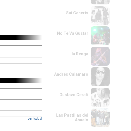
Sui Generis
No Te Va Gustar
la Renga
Andrés Calamaro
Gustavo Cerati
Las Pastillas del
[ver todas]
Abuelo