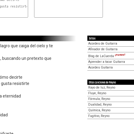
D
usta resistirte

Extras
Acordes de Guitarra
agro que caiga del cielo y te
Afinador de Guitarra
¡nuevo!
Blog de LaCuerda
o, buscando un pretexto que
Aprender a tocar Guitarra
Acordes Guitarra
cómo decirte
Otras canciones de Reyno
gusta resistirte
Rayo de luz, Reyno
Fluye, Reyno
a eternidad
Fórmula, Reyno
Dualidad, Reyno
Química, Reyno
idad
Fugitivo, Reyno
ifrarte