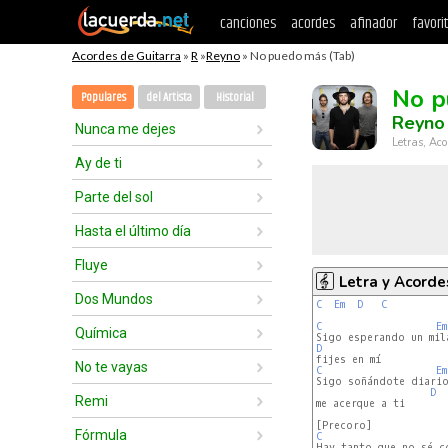
canciones
acordes
afinador
favori
Acordes de Guitarra
»
R
»
Reyno
» No puedo más (Tab)
No p
Populares
del Artista
Historial
Reyno
Nunca me dejes
Letras, Aco
Ay de ti
Parte del sol
Hasta el último día
Fluye
Letra y Acorde
Dos Mundos
C
Em
D
C
C
Em
Química
D
No te vayas
C
Em
Sigo soñándote diario
D
Remi
me acerque a ti

Fórmula
C