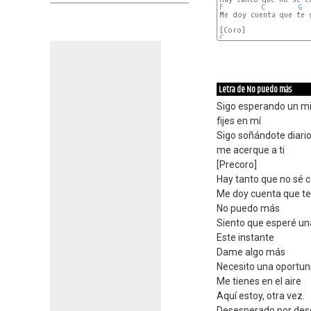
F
C
G
Me doy cuenta que te g
C
Letra de No puedo más
Sigo esperando un mil
fijes en mí
Sigo soñándote diari
me acerque a ti
[Precoro]
Hay tanto que no sé 
Me doy cuenta que te 
No puedo más
Siento que esperé un
Este instante
Dame algo más
Necesito una oportun
Me tienes en el aire
Aquí estoy, otra vez.
Desesperado por desc