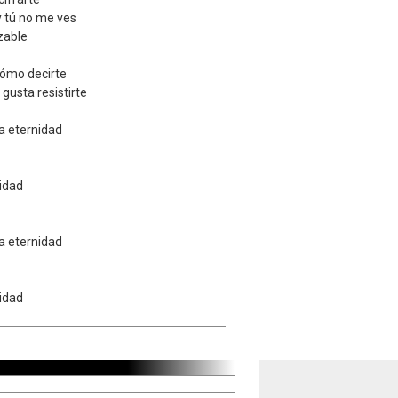
 tú no me ves
zable
cómo decirte
gusta resistirte
a eternidad
idad
a eternidad
idad