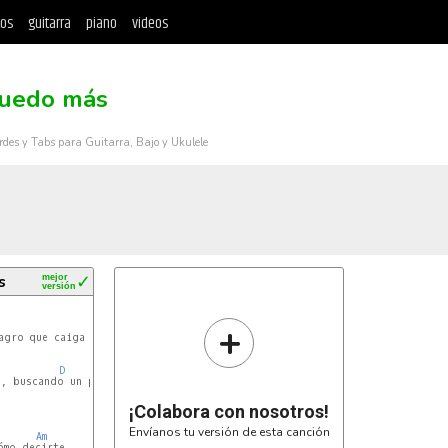
tos
guitarra
piano
videos
uedo más
rdes y Tabs para Guitarra, Bajo y Ukulele
s
mejor
✓
versión
+
D
C
Em
D
C
Em
, buscando un pretexto que

¡Colabora con nosotros!
Envíanos tu versión de esta canción
Am