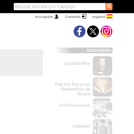
⚲
Inscripción
Conexión
Artistas Sugeridos
José Madero
Patricio Rey y sus
Redonditos de
Ricota
los Prisioneros
Caifanes