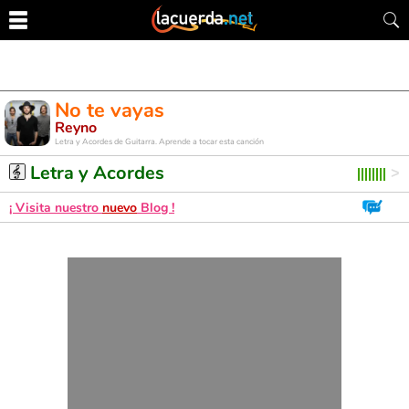
No te vayas
Reyno
Letra y Acordes de Guitarra. Aprende a tocar esta canción
Letra y Acordes
¡ Visita nuestro
nuevo
Blog !