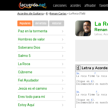
canciones
acordes
afinador
favori
Acordes de Guitarra
»
R
»
Renan Carías
» La Roca (Tab)
La R
Populares
del Artista
Historial
Renan 
Paz en la tormenta
Letras, Aco
Hombres de valor
Soberano Dios
Salmo 5
La Roca
Letra y Acorde
Cúbreme
Dm
.          
F
La roca firme la roca 
Fiel Ayudador
(Sigue en 
A
).        
Inconmovible es nuestr
Jesús es el camino
Dm
.           
F
.      
La roca firme la roca 
Eres todo para mí
(Sigue en 
A
).        
Inconmovible es nuestr
Estoy Aquí