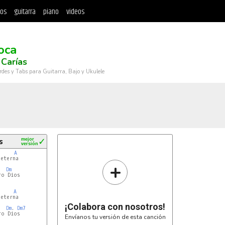
tos
guitarra
piano
videos
oca
Carías
rdes y Tabs para Guitarra, Bajo y Ukulele
s
mejor
✓
versión
A
eterna

+
   
Dm
o Dios

     
A
eterna

¡Colabora con nosotros!
   
Dm
. 
Dm7
o Dios

Envíanos tu versión de esta canción