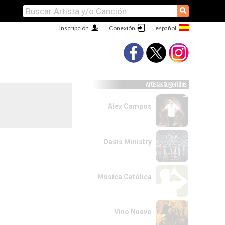
⚲
Inscripción
Conexión
Artistas Sugeridos
Alex Campos
Oasis Ministry
Música Católica
Vino Nuevo