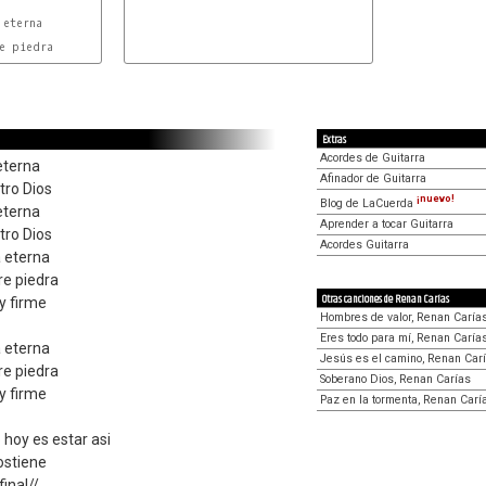
eterna

e piedra

Extras
Acordes de Guitarra
eterna
Afinador de Guitarra
tro Dios
¡nuevo!
Blog de LaCuerda
eterna
Aprender a tocar Guitarra
tro Dios
Acordes Guitarra
a eterna
re piedra
Otras canciones de Renan Carías
y firme
Hombres de valor, Renan Caría
Eres todo para mí, Renan Caría
a eterna
Jesús es el camino, Renan Car
re piedra
Soberano Dios, Renan Carías
y firme
Paz en la tormenta, Renan Carí
 hoy es estar asi
ostiene
final//