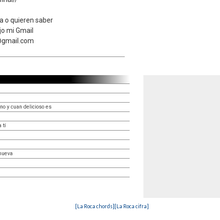
a o quieren saber
jo mi Gmail
gmail.com
o y cuan delicioso es
 tí
mueva
[La Roca chords]
[La Roca cifra]