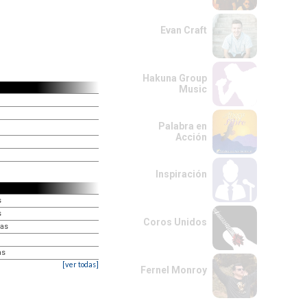
Evan Craft
Hakuna Group
Music
Palabra en
Acción
Inspiración
s
s
Coros Unidos
ías
as
[ver todas]
Fernel Monroy