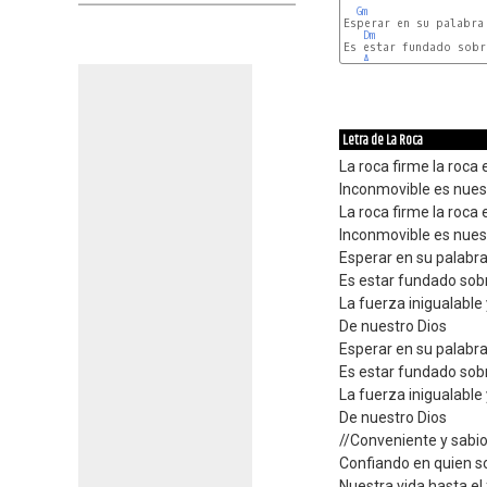
Gm
Esperar en su palabra 
Dm
Es estar fundado sobr
A
Letra de La Roca
La roca firme la roca 
Inconmovible es nues
La roca firme la roca 
Inconmovible es nues
Esperar en su palabr
Es estar fundado sob
La fuerza inigualable 
De nuestro Dios
Esperar en su palabr
Es estar fundado sob
La fuerza inigualable 
De nuestro Dios
//Conveniente y sabio
Confiando en quien s
Nuestra vida hasta el 