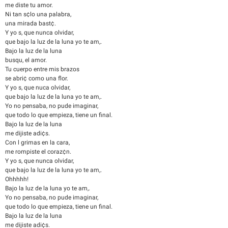
me diste tu amor.
Ni tan s¢lo una palabra,
una mirada bast¢.
Y yo s, que nunca olvidar,
que bajo la luz de la luna yo te am,.
Bajo la luz de la luna
busqu, el amor.
Tu cuerpo entre mis brazos
se abri¢ como una flor.
Y yo s, que nuca olvidar,
que bajo la luz de la luna yo te am,.
Yo no pensaba, no pude imaginar,
que todo lo que empieza, tiene un final.
Bajo la luz de la luna
me dijiste adi¢s.
Con l grimas en la cara,
me rompiste el coraz¢n.
Y yo s, que nunca olvidar,
que bajo la luz de la luna yo te am,.
­Ohhhhh!
Bajo la luz de la luna yo te am,.
Yo no pensaba, no pude imaginar,
que todo lo que empieza, tiene un final.
Bajo la luz de la luna
me dijiste adi¢s.