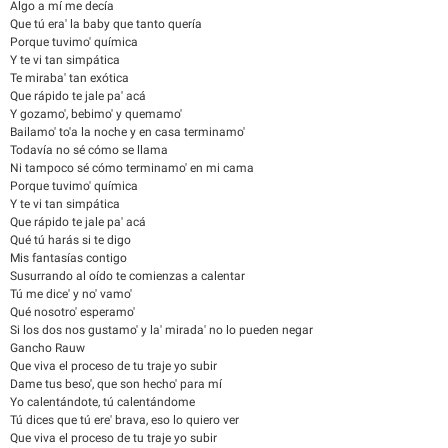
Algo a mí me decía
Que tú era' la baby que tanto quería
Porque tuvimo' química
Y te vi tan simpática
Te miraba' tan exótica
Que rápido te jale pa' acá
Y gozamo', bebimo' y quemamo'
Bailamo' to'a la noche y en casa terminamo'
Todavía no sé cómo se llama
Ni tampoco sé cómo terminamo' en mi cama
Porque tuvimo' química
Y te vi tan simpática
Que rápido te jale pa' acá
Qué tú harás si te digo
Mis fantasías contigo
Susurrando al oído te comienzas a calentar
Tú me dice' y no' vamo'
Qué nosotro' esperamo'
Si los dos nos gustamo' y la' mirada' no lo pueden negar
Gancho Rauw
Que viva el proceso de tu traje yo subir
Dame tus beso', que son hecho' para mí
Yo calentándote, tú calentándome
Tú dices que tú ere' brava, eso lo quiero ver
Que viva el proceso de tu traje yo subir