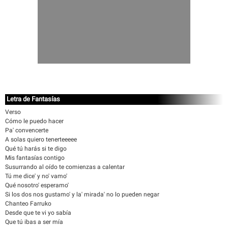
Letra de Fantasías
Verso
Cómo le puedo hacer
Pa' convencerte
A solas quiero tenerteeeee
Qué tú harás si te digo
Mis fantasías contigo
Susurrando al oído te comienzas a calentar
Tú me dice' y no' vamo'
Qué nosotro' esperamo'
Si los dos nos gustamo' y la' mirada' no lo pueden negar
Chanteo Farruko
Desde que te vi yo sabía
Que tú ibas a ser mía