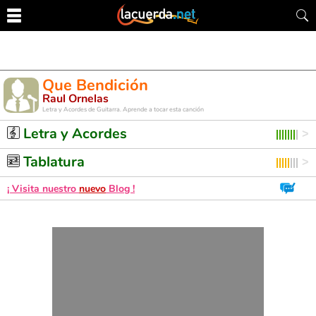
Que Bendición
Raul Ornelas
Letra y Acordes de Guitarra. Aprende a tocar esta canción
Letra y Acordes
Tablatura
¡ Visita nuestro
nuevo
Blog !