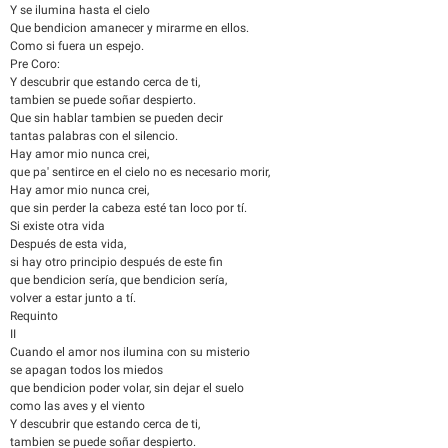
Y se ilumina hasta el cielo
Que bendicion amanecer y mirarme en ellos.
Como si fuera un espejo.
Pre Coro:
Y descubrir que estando cerca de ti,
tambien se puede soñar despierto.
Que sin hablar tambien se pueden decir
tantas palabras con el silencio.
Hay amor mio nunca crei,
que pa' sentirce en el cielo no es necesario morir,
Hay amor mio nunca crei,
que sin perder la cabeza esté tan loco por tí.
Si existe otra vida
Después de esta vida,
si hay otro principio después de este fin
que bendicion sería, que bendicion sería,
volver a estar junto a tí.
Requinto
II
Cuando el amor nos ilumina con su misterio
se apagan todos los miedos
que bendicion poder volar, sin dejar el suelo
como las aves y el viento
Y descubrir que estando cerca de ti,
tambien se puede soñar despierto.